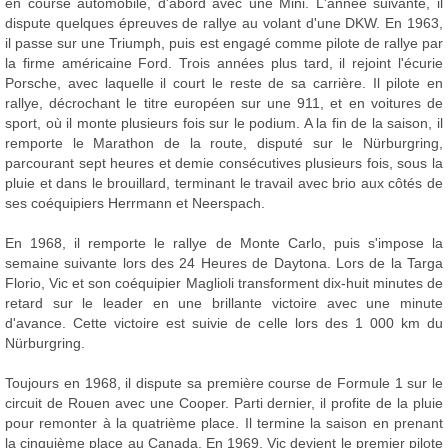
en course automobile, d'abord avec une Mini. L'année suivante, il
dispute quelques épreuves de rallye au volant d'une DKW. En 1963,
il passe sur une Triumph, puis est engagé comme pilote de rallye par
la firme américaine Ford. Trois années plus tard, il rejoint l'écurie
Porsche, avec laquelle il court le reste de sa carrière. Il pilote en
rallye, décrochant le titre européen sur une 911, et en voitures de
sport, où il monte plusieurs fois sur le podium. A la fin de la saison, il
remporte le Marathon de la route, disputé sur le Nürburgring,
parcourant sept heures et demie consécutives plusieurs fois, sous la
pluie et dans le brouillard, terminant le travail avec brio aux côtés de
ses coéquipiers Herrmann et Neerspach.
En 1968, il remporte le rallye de Monte Carlo, puis s'impose la
semaine suivante lors des 24 Heures de Daytona. Lors de la Targa
Florio, Vic et son coéquipier Maglioli transforment dix-huit minutes de
retard sur le leader en une brillante victoire avec une minute
d'avance. Cette victoire est suivie de celle lors des 1 000 km du
Nürburgring.
Toujours en 1968, il dispute sa première course de Formule 1 sur le
circuit de Rouen avec une Cooper. Parti dernier, il profite de la pluie
pour remonter à la quatrième place. Il termine la saison en prenant
la cinquième place au Canada. En 1969, Vic devient le premier pilote