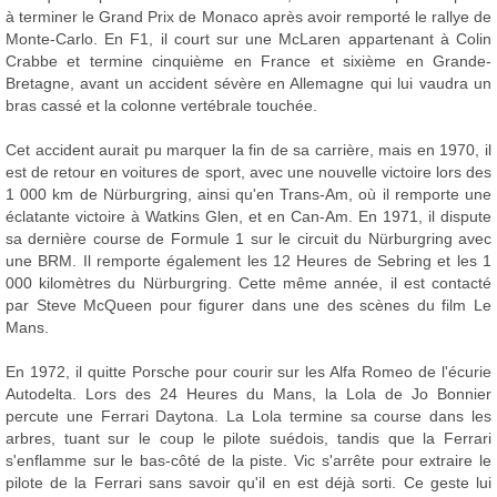
à terminer le Grand Prix de Monaco après avoir remporté le rallye de
Monte-Carlo. En F1, il court sur une McLaren appartenant à Colin
Crabbe et termine cinquième en France et sixième en Grande-
Bretagne, avant un accident sévère en Allemagne qui lui vaudra un
bras cassé et la colonne vertébrale touchée.
Cet accident aurait pu marquer la fin de sa carrière, mais en 1970, il
est de retour en voitures de sport, avec une nouvelle victoire lors des
1 000 km de Nürburgring, ainsi qu'en Trans-Am, où il remporte une
éclatante victoire à Watkins Glen, et en Can-Am. En 1971, il dispute
sa dernière course de Formule 1 sur le circuit du Nürburgring avec
une BRM. Il remporte également les 12 Heures de Sebring et les 1
000 kilomètres du Nürburgring. Cette même année, il est contacté
par Steve McQueen pour figurer dans une des scènes du film Le
Mans.
En 1972, il quitte Porsche pour courir sur les Alfa Romeo de l'écurie
Autodelta. Lors des 24 Heures du Mans, la Lola de Jo Bonnier
percute une Ferrari Daytona. La Lola termine sa course dans les
arbres, tuant sur le coup le pilote suédois, tandis que la Ferrari
s'enflamme sur le bas-côté de la piste. Vic s'arrête pour extraire le
pilote de la Ferrari sans savoir qu'il en est déjà sorti. Ce geste lui