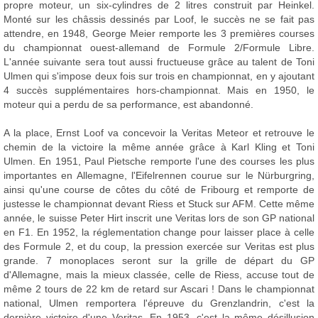
propre moteur, un six-cylindres de 2 litres construit par Heinkel.
Monté sur les châssis dessinés par Loof, le succès ne se fait pas
attendre, en 1948, George Meier remporte les 3 premières courses
du championnat ouest-allemand de Formule 2/Formule Libre.
L'année suivante sera tout aussi fructueuse grâce au talent de Toni
Ulmen qui s'impose deux fois sur trois en championnat, en y ajoutant
4 succès supplémentaires hors-championnat. Mais en 1950, le
moteur qui a perdu de sa performance, est abandonné.
A la place, Ernst Loof va concevoir la Veritas Meteor et retrouve le
chemin de la victoire la même année grâce à Karl Kling et Toni
Ulmen. En 1951, Paul Pietsche remporte l'une des courses les plus
importantes en Allemagne, l'Eifelrennen courue sur le Nürburgring,
ainsi qu'une course de côtes du côté de Fribourg et remporte de
justesse le championnat devant Riess et Stuck sur AFM. Cette même
année, le suisse Peter Hirt inscrit une Veritas lors de son GP national
en F1. En 1952, la réglementation change pour laisser place à celle
des Formule 2, et du coup, la pression exercée sur Veritas est plus
grande. 7 monoplaces seront sur la grille de départ du GP
d'Allemagne, mais la mieux classée, celle de Riess, accuse tout de
même 2 tours de 22 km de retard sur Ascari ! Dans le championnat
national, Ulmen remportera l'épreuve du Grenzlandrin, c'est la
dernière victoire d'une Veritas. En 1953, c'est la même désillusion