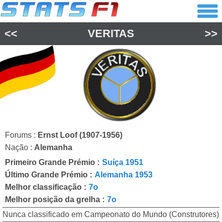
<<
VERITAS
>>
Forums :
Ernst Loof (1907-1956)
Nação :
Alemanha
Primeiro Grande Prémio :
Suíça 1951
Último Grande Prémio :
Alemanha 1953
Melhor classificação :
7o
Melhor posição da grelha :
7o
Nunca classificado em Campeonato do Mundo (Construtores)