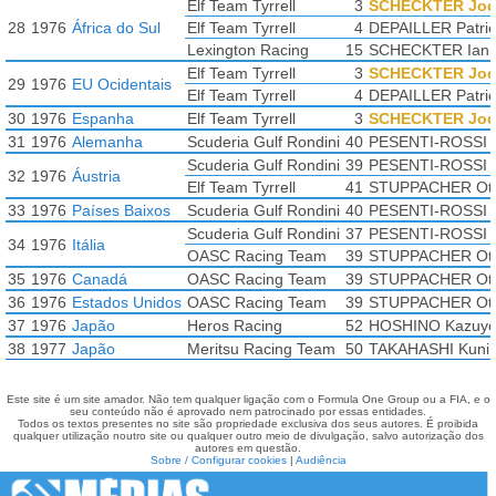
Elf Team Tyrrell
3
SCHECKTER Jo
28
1976
África do Sul
Elf Team Tyrrell
4
DEPAILLER Patric
Lexington Racing
15
SCHECKTER Ian
Elf Team Tyrrell
3
SCHECKTER Jo
29
1976
EU Ocidentais
Elf Team Tyrrell
4
DEPAILLER Patric
30
1976
Espanha
Elf Team Tyrrell
3
SCHECKTER Jo
31
1976
Alemanha
Scuderia Gulf Rondini
40
PESENTI-ROSSI A
Scuderia Gulf Rondini
39
PESENTI-ROSSI A
32
1976
Áustria
Elf Team Tyrrell
41
STUPPACHER Ot
33
1976
Países Baixos
Scuderia Gulf Rondini
40
PESENTI-ROSSI A
Scuderia Gulf Rondini
37
PESENTI-ROSSI A
34
1976
Itália
OASC Racing Team
39
STUPPACHER Ot
35
1976
Canadá
OASC Racing Team
39
STUPPACHER Ot
36
1976
Estados Unidos
OASC Racing Team
39
STUPPACHER Ot
37
1976
Japão
Heros Racing
52
HOSHINO Kazuyo
38
1977
Japão
Meritsu Racing Team
50
TAKAHASHI Kunim
Este site é um site amador. Não tem qualquer ligação com o Formula One Group ou a FIA, e o
seu conteúdo não é aprovado nem patrocinado por essas entidades.
Todos os textos presentes no site são propriedade exclusiva dos seus autores. É proibida
qualquer utilização noutro site ou qualquer outro meio de divulgação, salvo autorização dos
autores em questão.
Sobre / Configurar cookies
|
Audiência