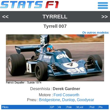
<<
TYRRELL
>>
Tyrrell
007
Os outros modelos
Desenhista :
Derek Gardner
Motore :
Ford Cosworth
Pneu :
Bridgestone
,
Dunlop
,
Goodyear
Piloto
GP
Vit
Pole
M,vol
Pod
Pts