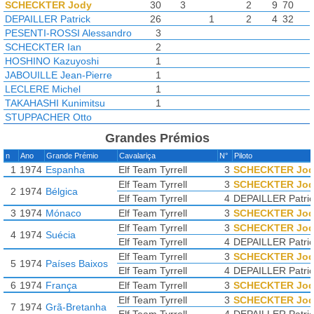
SCHECKTER Jody
30
3
2
9
70
DEPAILLER Patrick
26
1
2
4
32
PESENTI-ROSSI Alessandro
3
SCHECKTER Ian
2
HOSHINO Kazuyoshi
1
JABOUILLE Jean-Pierre
1
LECLERE Michel
1
TAKAHASHI Kunimitsu
1
STUPPACHER Otto
Grandes Prémios
n
Ano
Grande Prémio
Cavalariça
N°
Piloto
1
1974
Espanha
Elf Team Tyrrell
3
SCHECKTER Jo
Elf Team Tyrrell
3
SCHECKTER Jo
2
1974
Bélgica
Elf Team Tyrrell
4
DEPAILLER Patric
3
1974
Mónaco
Elf Team Tyrrell
3
SCHECKTER Jo
Elf Team Tyrrell
3
SCHECKTER Jo
4
1974
Suécia
Elf Team Tyrrell
4
DEPAILLER Patric
Elf Team Tyrrell
3
SCHECKTER Jo
5
1974
Países Baixos
Elf Team Tyrrell
4
DEPAILLER Patric
6
1974
França
Elf Team Tyrrell
3
SCHECKTER Jo
Elf Team Tyrrell
3
SCHECKTER Jo
7
1974
Grã-Bretanha