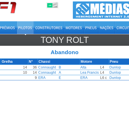
OFF
ON
TONY ROLT
Abandono
Grelha
N°
Chassi
Motore
Pneu
14
36
Connaught
B
Alta
L4
Dunlop
10
14
Connaught
A
Lea Francis
L4
Dunlop
9
ERA
E
ERA
L6 c
Dunlop