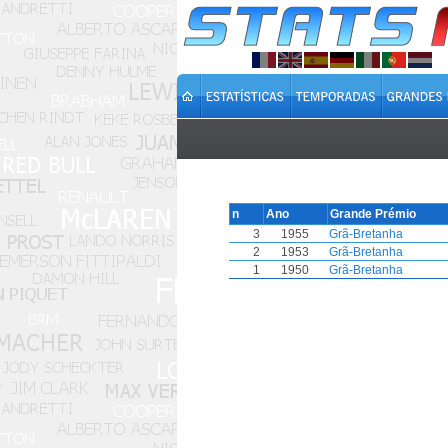
n
Ano
Grande Prémio
3
1955
Grã-Bretanha
2
1953
Grã-Bretanha
1
1950
Grã-Bretanha