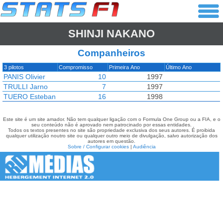
SHINJI NAKANO
Companheiros
3 pilotos
Compromisso
Primeira Ano
Último Ano
PANIS Olivier
10
1997
TRULLI Jarno
7
1997
TUERO Esteban
16
1998
Este site é um site amador. Não tem qualquer ligação com o Formula One Group ou a FIA, e o
seu conteúdo não é aprovado nem patrocinado por essas entidades.
Todos os textos presentes no site são propriedade exclusiva dos seus autores. É proibida
qualquer utilização noutro site ou qualquer outro meio de divulgação, salvo autorização dos
autores em questão.
Sobre / Configurar cookies
|
Audiência