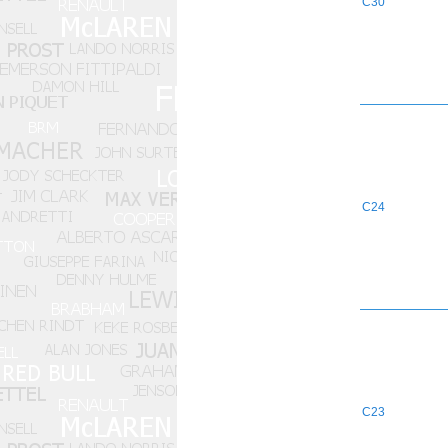
C30
C24
C23