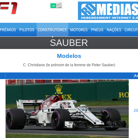
OFF
ON
SAUBER
Modelos
C: Christiane (le prénom de la femme de Peter Sauber)
A
20