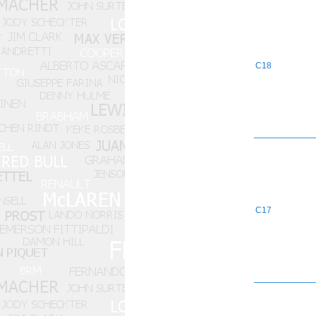
C18
C17