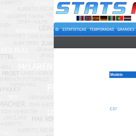
Modelo
C37