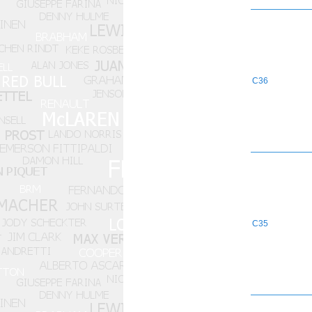
C36
C35