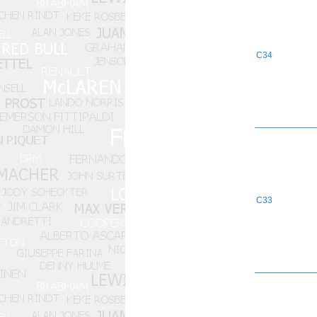
C34
C33