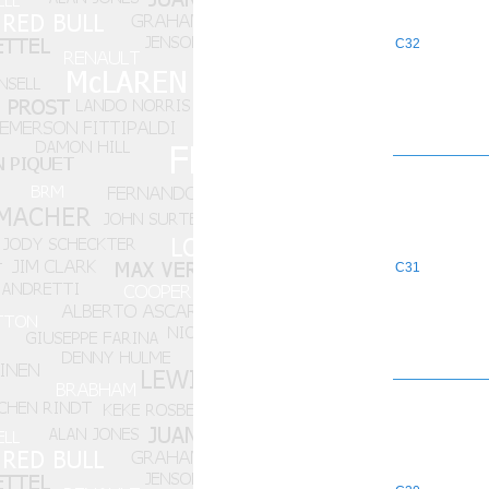
C32
C31