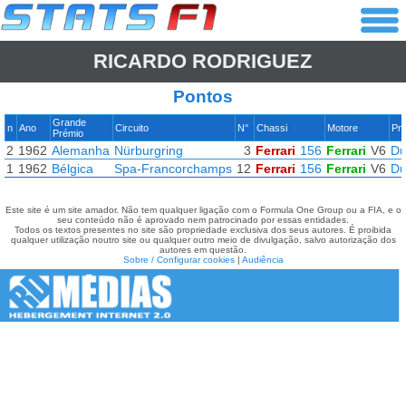
RICARDO RODRIGUEZ
Pontos
Grande
n
Ano
Circuito
N°
Chassi
Motore
Pn
Prémio
2
1962
Alemanha
Nürburgring
3
Ferrari
156
Ferrari
V6
Du
1
1962
Bélgica
Spa-Francorchamps
12
Ferrari
156
Ferrari
V6
Du
Este site é um site amador. Não tem qualquer ligação com o Formula One Group ou a FIA, e o
seu conteúdo não é aprovado nem patrocinado por essas entidades.
Todos os textos presentes no site são propriedade exclusiva dos seus autores. É proibida
qualquer utilização noutro site ou qualquer outro meio de divulgação, salvo autorização dos
autores em questão.
Sobre / Configurar cookies
|
Audiência