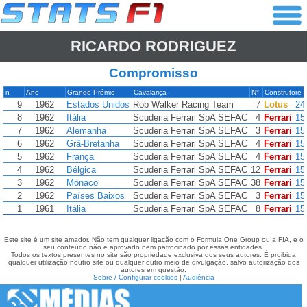
RICARDO RODRIGUEZ
Compromisso
n
Ano
Grande Prémio
Cavalariça
N°
Construtore
9
1962
Estados Unidos
Rob Walker Racing Team
7
Lotus
24
8
1962
Itália
Scuderia Ferrari SpA SEFAC
4
Ferrari
15
7
1962
Alemanha
Scuderia Ferrari SpA SEFAC
3
Ferrari
15
6
1962
Grã-Bretanha
Scuderia Ferrari SpA SEFAC
4
Ferrari
15
5
1962
França
Scuderia Ferrari SpA SEFAC
4
Ferrari
15
4
1962
Bélgica
Scuderia Ferrari SpA SEFAC
12
Ferrari
15
3
1962
Mónaco
Scuderia Ferrari SpA SEFAC
38
Ferrari
15
2
1962
Países Baixos
Scuderia Ferrari SpA SEFAC
3
Ferrari
15
1
1961
Itália
Scuderia Ferrari SpA SEFAC
8
Ferrari
15
Este site é um site amador. Não tem qualquer ligação com o Formula One Group ou a FIA, e o
seu conteúdo não é aprovado nem patrocinado por essas entidades.
Todos os textos presentes no site são propriedade exclusiva dos seus autores. É proibida
qualquer utilização noutro site ou qualquer outro meio de divulgação, salvo autorização dos
autores em questão.
Sobre / Configurar cookies
|
Audiência