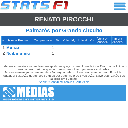
RENATO PIROCCHI
Palmarès por Grande circuito
Volta em
Km em
n
Grande Prémio
Compromisso
Vit
Pole
M,vol
Pod
Pts
cabeça
cabeça
1
Monza
1
2
Nürburgring
1
Este site é um site amador. Não tem qualquer ligação com o Formula One Group ou a FIA, e o
seu conteúdo não é aprovado nem patrocinado por essas entidades.
Todos os textos presentes no site são propriedade exclusiva dos seus autores. É proibida
qualquer utilização noutro site ou qualquer outro meio de divulgação, salvo autorização dos
autores em questão.
Sobre / Configurar cookies
|
Audiência