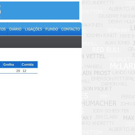
Grelha
Corrida
29
12