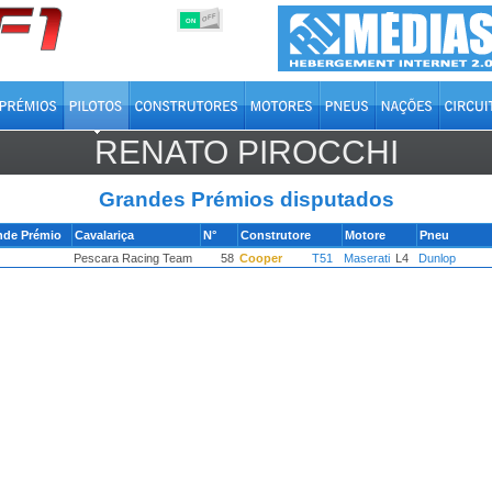
OFF
ON
RENATO PIROCCHI
Grandes Prémios disputados
nde Prémio
Cavalariça
N°
Construtore
Motore
Pneu
Pescara Racing Team
58
Cooper
T51
Maserati
L4
Dunlop