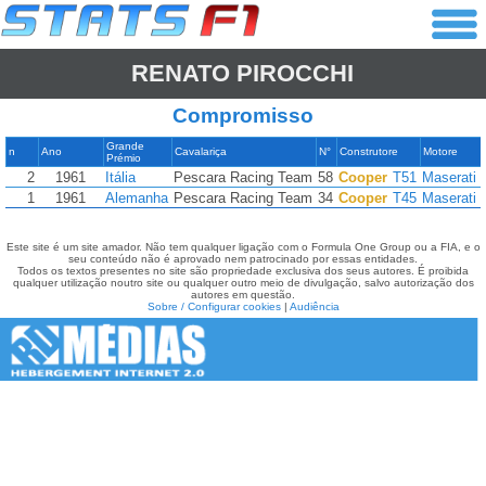
RENATO PIROCCHI
Compromisso
Grande
n
Ano
Cavalariça
N°
Construtore
Motore
Prémio
2
1961
Itália
Pescara Racing Team
58
Cooper
T51
Maserati
1
1961
Alemanha
Pescara Racing Team
34
Cooper
T45
Maserati
Este site é um site amador. Não tem qualquer ligação com o Formula One Group ou a FIA, e o
seu conteúdo não é aprovado nem patrocinado por essas entidades.
Todos os textos presentes no site são propriedade exclusiva dos seus autores. É proibida
qualquer utilização noutro site ou qualquer outro meio de divulgação, salvo autorização dos
autores em questão.
Sobre / Configurar cookies
|
Audiência