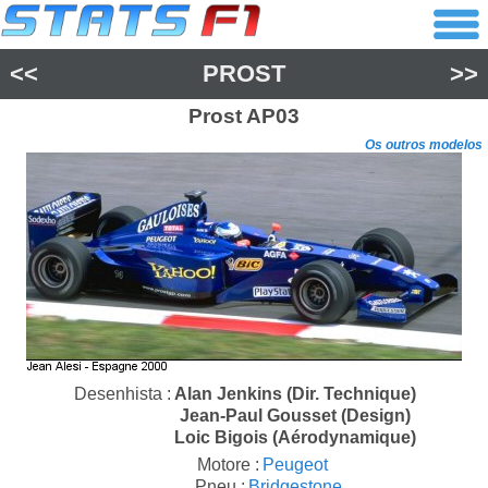
<<
PROST
>>
Prost
AP03
Os outros modelos
Desenhista :
Alan Jenkins (Dir. Technique)
Jean-Paul Gousset (Design)
Loic Bigois (Aérodynamique)
Motore :
Peugeot
Pneu :
Bridgestone