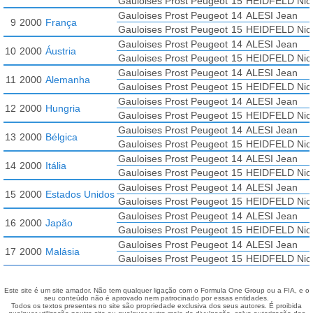
Gauloises Prost Peugeot
15
HEIDFELD Nic
Gauloises Prost Peugeot
14
ALESI Jean
9
2000
França
Gauloises Prost Peugeot
15
HEIDFELD Nic
Gauloises Prost Peugeot
14
ALESI Jean
10
2000
Áustria
Gauloises Prost Peugeot
15
HEIDFELD Nic
Gauloises Prost Peugeot
14
ALESI Jean
11
2000
Alemanha
Gauloises Prost Peugeot
15
HEIDFELD Nic
Gauloises Prost Peugeot
14
ALESI Jean
12
2000
Hungria
Gauloises Prost Peugeot
15
HEIDFELD Nic
Gauloises Prost Peugeot
14
ALESI Jean
13
2000
Bélgica
Gauloises Prost Peugeot
15
HEIDFELD Nic
Gauloises Prost Peugeot
14
ALESI Jean
14
2000
Itália
Gauloises Prost Peugeot
15
HEIDFELD Nic
Gauloises Prost Peugeot
14
ALESI Jean
15
2000
Estados Unidos
Gauloises Prost Peugeot
15
HEIDFELD Nic
Gauloises Prost Peugeot
14
ALESI Jean
16
2000
Japão
Gauloises Prost Peugeot
15
HEIDFELD Nic
Gauloises Prost Peugeot
14
ALESI Jean
17
2000
Malásia
Gauloises Prost Peugeot
15
HEIDFELD Nic
Este site é um site amador. Não tem qualquer ligação com o Formula One Group ou a FIA, e o
seu conteúdo não é aprovado nem patrocinado por essas entidades.
Todos os textos presentes no site são propriedade exclusiva dos seus autores. É proibida