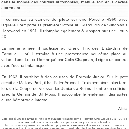
dans le monde des courses automobiles, mais le sort en a décidé
autrement.
Il commence sa carrière de pilote sur une Porsche RS60 avec
laquelle il remporte sa première victoire au Grand Prix de Sundown à
Harewood en 1961. Il triomphe également à Mosport sur une Lotus
23.
La même année, il participe au Grand Prix des États-Unis de
Formule 1, où il termine à une prometteuse neuvième place au
volant d'une Lotus. Remarqué par Colin Chapman, il signe un contrat
avec l'écurie britannique.
En 1962, il participe à des courses de Formule Junior. Sur le petit
circuit de Mallory Park, il bat Peter Arundell. Trois semaines plus tard,
lors de la Coupe de Vitesse des Juniors à Reims, il entre en collision
avec la Gemini de Bill Moss. Il succombe le lendemain des suites
d'une hémorragie interne.
Alicia
Este site é um site amador. Não tem qualquer ligação com o Formula One Group ou a FIA, e o
seu conteúdo não é aprovado nem patrocinado por essas entidades.
Todos os textos presentes no site são propriedade exclusiva dos seus autores. É proibida
qualquer utilização noutro site ou qualquer outro meio de divulgação, salvo autorização dos