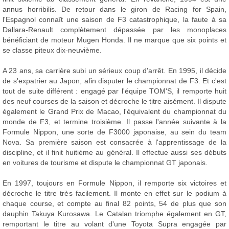
annus horribilis. De retour dans le giron de Racing for Spain,
l'Espagnol connaît une saison de F3 catastrophique, la faute à sa
Dallara-Renault complètement dépassée par les monoplaces
bénéficiant de moteur Mugen Honda. Il ne marque que six points et
se classe piteux dix-neuvième.
A 23 ans, sa carrière subi un sérieux coup d'arrêt. En 1995, il décide
de s'expatrier au Japon, afin disputer le championnat de F3. Et c'est
tout de suite différent : engagé par l'équipe TOM'S, il remporte huit
des neuf courses de la saison et décroche le titre aisément. Il dispute
également le Grand Prix de Macao, l'équivalent du championnat du
monde de F3, et termine troisième. Il passe l'année suivante à la
Formule Nippon, une sorte de F3000 japonaise, au sein du team
Nova. Sa première saison est consacrée à l'apprentissage de la
discipline, et il finit huitième au général. Il effectue aussi ses débuts
en voitures de tourisme et dispute le championnat GT japonais.
En 1997, toujours en Formule Nippon, il remporte six victoires et
décroche le titre très facilement. Il monte en effet sur le podium à
chaque course, et compte au final 82 points, 54 de plus que son
dauphin Takuya Kurosawa. Le Catalan triomphe également en GT,
remportant le titre au volant d'une Toyota Supra engagée par