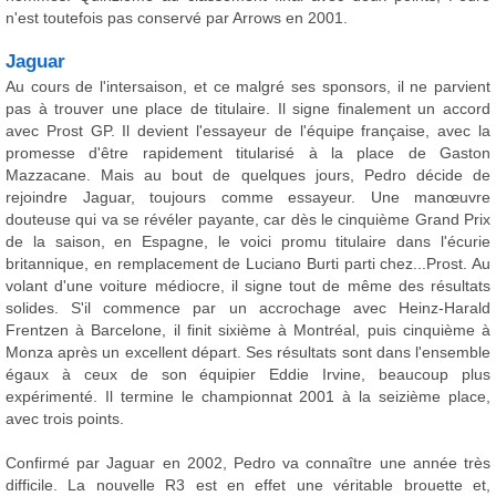
n'est toutefois pas conservé par Arrows en 2001.
Jaguar
Au cours de l'intersaison, et ce malgré ses sponsors, il ne parvient
pas à trouver une place de titulaire. Il signe finalement un accord
avec Prost GP. Il devient l'essayeur de l'équipe française, avec la
promesse d'être rapidement titularisé à la place de Gaston
Mazzacane. Mais au bout de quelques jours, Pedro décide de
rejoindre Jaguar, toujours comme essayeur. Une manœuvre
douteuse qui va se révéler payante, car dès le cinquième Grand Prix
de la saison, en Espagne, le voici promu titulaire dans l'écurie
britannique, en remplacement de Luciano Burti parti chez...Prost. Au
volant d'une voiture médiocre, il signe tout de même des résultats
solides. S'il commence par un accrochage avec Heinz-Harald
Frentzen à Barcelone, il finit sixième à Montréal, puis cinquième à
Monza après un excellent départ. Ses résultats sont dans l'ensemble
égaux à ceux de son équipier Eddie Irvine, beaucoup plus
expérimenté. Il termine le championnat 2001 à la seizième place,
avec trois points.
Confirmé par Jaguar en 2002, Pedro va connaître une année très
difficile. La nouvelle R3 est en effet une véritable brouette et,