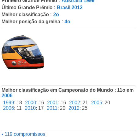
Primeiro Grande Prémio :
Austrália 1999
Último Grande Prémio :
Brasil 2012
Melhor classificação :
2o
Melhor posição da grelha :
4o
Melhor classificação em Campeonato do Mundo : 11o em
2006
1999
:
18
2000
:
16
2001
:
16
2002
:
21
2005
:
20
2006
:
11
2010
:
17
2011
:
20
2012
:
25
119 compromissos