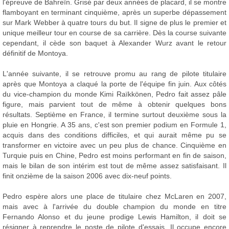
l'épreuve de Bahreïn. Grisé par deux années de placard, il se montre
flamboyant en terminant cinquième, après un superbe dépassement
sur Mark Webber à quatre tours du but. Il signe de plus le premier et
unique meilleur tour en course de sa carrière. Dès la course suivante
cependant, il cède son baquet à Alexander Wurz avant le retour
définitif de Montoya.
L'année suivante, il se retrouve promu au rang de pilote titulaire
après que Montoya a claqué la porte de l'équipe fin juin. Aux côtés
du vice-champion du monde Kimi Raïkkönen, Pedro fait assez pâle
figure, mais parvient tout de même à obtenir quelques bons
résultats. Septième en France, il termine surtout deuxième sous la
pluie en Hongrie. A 35 ans, c'est son premier podium en Formule 1,
acquis dans des conditions difficiles, et qui aurait même pu se
transformer en victoire avec un peu plus de chance. Cinquième en
Turquie puis en Chine, Pedro est moins performant en fin de saison,
mais le bilan de son intérim est tout de même assez satisfaisant. Il
finit onzième de la saison 2006 avec dix-neuf points.
Pedro espère alors une place de titulaire chez McLaren en 2007,
mais avec à l'arrivée du double champion du monde en titre
Fernando Alonso et du jeune prodige Lewis Hamilton, il doit se
résigner à reprendre le poste de pilote d'essais. Il occupe encore