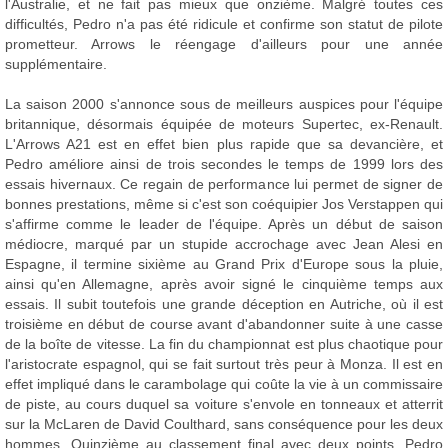
l'Australie, et ne fait pas mieux que onzième. Malgré toutes ces
difficultés, Pedro n'a pas été ridicule et confirme son statut de pilote
prometteur. Arrows le réengage d'ailleurs pour une année
supplémentaire.
La saison 2000 s'annonce sous de meilleurs auspices pour l'équipe
britannique, désormais équipée de moteurs Supertec, ex-Renault.
L'Arrows A21 est en effet bien plus rapide que sa devancière, et
Pedro améliore ainsi de trois secondes le temps de 1999 lors des
essais hivernaux. Ce regain de performance lui permet de signer de
bonnes prestations, même si c'est son coéquipier Jos Verstappen qui
s'affirme comme le leader de l'équipe. Après un début de saison
médiocre, marqué par un stupide accrochage avec Jean Alesi en
Espagne, il termine sixième au Grand Prix d'Europe sous la pluie,
ainsi qu'en Allemagne, après avoir signé le cinquième temps aux
essais. Il subit toutefois une grande déception en Autriche, où il est
troisième en début de course avant d'abandonner suite à une casse
de la boîte de vitesse. La fin du championnat est plus chaotique pour
l'aristocrate espagnol, qui se fait surtout très peur à Monza. Il est en
effet impliqué dans le carambolage qui coûte la vie à un commissaire
de piste, au cours duquel sa voiture s'envole en tonneaux et atterrit
sur la McLaren de David Coulthard, sans conséquence pour les deux
hommes. Quinzième au classement final avec deux points, Pedro