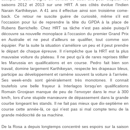
saisons 2012 et 2013 sur une HRT. A ses côtés évolue l'Indien
Narain Karthikeyan. A 41 ans il effectue ainsi son troisième come-
back. Ce retour ne suscite guère de curiosité, même s'il est
l'occasion pour lui de reprendre la tête du GPDA à la place de
Rubens Barrichello. Chez HRT sa tâche n'est pas aisée puisqu'il
découvre sa nouvelle monoplace à l'occasion du premier Grand Prix
en Australie et ne peut d'ailleurs se qualifier, tout comme son
équipier. Par la suite la situation s'améliore un peu et il peut prendre
le départ de chaque épreuve. Il n'empêche que la HRT est la plus
mauvaise voiture du plateau. Il ne peut qu'à de rares reprises titiller
les Marussia en qualifications et en course. Pedro fait bien son
travail, domine largement Karthikeyan, respecte les drapeaux bleus,
participe au développement et ramène souvent la voiture à l'arrivée.
Ses week-ends sont généralement très monotones. Il connait
toutefois une belle frayeur à Interlagos lorsqu'en qualifications
Romain Grosjean manque de peu de l'envoyer dans le mur à 300
km/h, lors d'une stupide manœuvre de dépassement dans la grande
courbe longeant les stands. Il ne fait pas mieux que dix-septième en
course cette année-là, ce qui n'est pas si mal compte tenu de la
grande médiocrité de sa machine.
De la Rosa a depuis longtemps concentré ses espoirs sur la saison