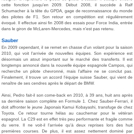
cette fonction jusqu'en 2009. Début 2008, il succède à Ralf
Schumacher à la tête du GPDA, gage de reconnaissance du monde
des pilotes de F1. Son retour en compétition est régulièrement
évoqué. Il effectue ainsi fin 2008 des essais pour Force India, entrée
dans le giron de McLaren-Mercedes, mais n'est pas retenu.
Sauber
En 2009 cependant, il se remet en chasse d'un volant pour la saison
2010, qui voit l'arrivée de nouvelles équipes. Son expérience est
désormais un atout important sur le marché des transferts. Il est
longtemps annoncé dans la nouvelle équipe espagnole Campos, qui
recherche un pilote chevronné, mais l'affaire ne se conclut pas.
Finalement, il trouve un accord l'équipe suisse Sauber, qui vient de
renaître de ses cendres après le départ de BMW.
Ainsi, Pedro fait-il son come-back en 2010, à 39 ans, huit ans après
sa dernière saison complète en Formule 1. Chez Sauber-Ferrari, il
doit affronter le jeune Japonais Kamui Kobayashi, transfuge de chez
Toyota. Ce retour tourne hélas au cauchemar pour le vétéran
espagnol. La C29 est en effet très peu performante et fragile comme
du verre. Il ne voit-il l'arrivée qu'à deux reprises lors des huit
premières courses. De plus, il est assez nettement dominé par