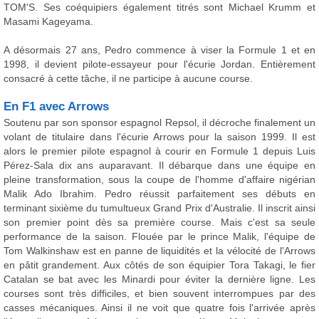
TOM'S. Ses coéquipiers également titrés sont Michael Krumm et
Masami Kageyama.
A désormais 27 ans, Pedro commence à viser la Formule 1 et en
1998, il devient pilote-essayeur pour l'écurie Jordan. Entièrement
consacré à cette tâche, il ne participe à aucune course.
En F1 avec Arrows
Soutenu par son sponsor espagnol Repsol, il décroche finalement un
volant de titulaire dans l'écurie Arrows pour la saison 1999. Il est
alors le premier pilote espagnol à courir en Formule 1 depuis Luis
Pérez-Sala dix ans auparavant. Il débarque dans une équipe en
pleine transformation, sous la coupe de l'homme d'affaire nigérian
Malik Ado Ibrahim. Pedro réussit parfaitement ses débuts en
terminant sixième du tumultueux Grand Prix d'Australie. Il inscrit ainsi
son premier point dès sa première course. Mais c'est sa seule
performance de la saison. Flouée par le prince Malik, l'équipe de
Tom Walkinshaw est en panne de liquidités et la vélocité de l'Arrows
en pâtit grandement. Aux côtés de son équipier Tora Takagi, le fier
Catalan se bat avec les Minardi pour éviter la dernière ligne. Les
courses sont très difficiles, et bien souvent interrompues par des
casses mécaniques. Ainsi il ne voit que quatre fois l'arrivée après