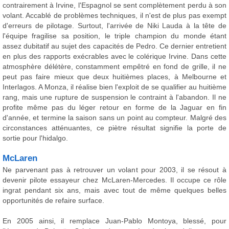
contrairement à Irvine, l'Espagnol se sent complètement perdu à son
volant. Accablé de problèmes techniques, il n'est de plus pas exempt
d'erreurs de pilotage. Surtout, l'arrivée de Niki Lauda à la tête de
l'équipe fragilise sa position, le triple champion du monde étant
assez dubitatif au sujet des capacités de Pedro. Ce dernier entretient
en plus des rapports exécrables avec le colérique Irvine. Dans cette
atmosphère délétère, constamment empêtré en fond de grille, il ne
peut pas faire mieux que deux huitièmes places, à Melbourne et
Interlagos. A Monza, il réalise bien l'exploit de se qualifier au huitième
rang, mais une rupture de suspension le contraint à l'abandon. Il ne
profite même pas du léger retour en forme de la Jaguar en fin
d'année, et termine la saison sans un point au compteur. Malgré des
circonstances atténuantes, ce piètre résultat signifie la porte de
sortie pour l'hidalgo.
McLaren
Ne parvenant pas à retrouver un volant pour 2003, il se résout à
devenir pilote essayeur chez McLaren-Mercedes. Il occupe ce rôle
ingrat pendant six ans, mais avec tout de même quelques belles
opportunités de refaire surface.
En 2005 ainsi, il remplace Juan-Pablo Montoya, blessé, pour