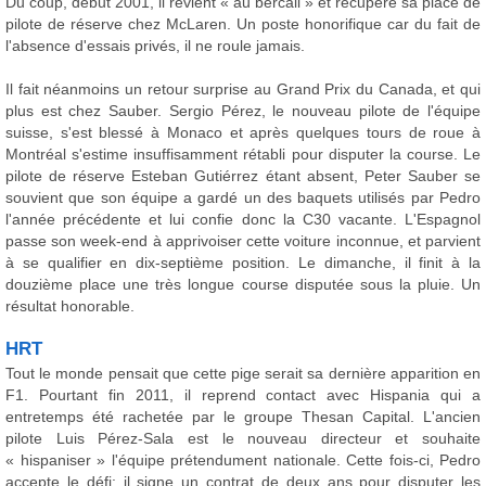
Du coup, début 2001, il revient « au bercail » et récupère sa place de
pilote de réserve chez McLaren. Un poste honorifique car du fait de
l'absence d'essais privés, il ne roule jamais.
Il fait néanmoins un retour surprise au Grand Prix du Canada, et qui
plus est chez Sauber. Sergio Pérez, le nouveau pilote de l'équipe
suisse, s'est blessé à Monaco et après quelques tours de roue à
Montréal s'estime insuffisamment rétabli pour disputer la course. Le
pilote de réserve Esteban Gutiérrez étant absent, Peter Sauber se
souvient que son équipe a gardé un des baquets utilisés par Pedro
l'année précédente et lui confie donc la C30 vacante. L'Espagnol
passe son week-end à apprivoiser cette voiture inconnue, et parvient
à se qualifier en dix-septième position. Le dimanche, il finit à la
douzième place une très longue course disputée sous la pluie. Un
résultat honorable.
HRT
Tout le monde pensait que cette pige serait sa dernière apparition en
F1. Pourtant fin 2011, il reprend contact avec Hispania qui a
entretemps été rachetée par le groupe Thesan Capital. L'ancien
pilote Luis Pérez-Sala est le nouveau directeur et souhaite
« hispaniser » l'équipe prétendument nationale. Cette fois-ci, Pedro
accepte le défi: il signe un contrat de deux ans pour disputer les