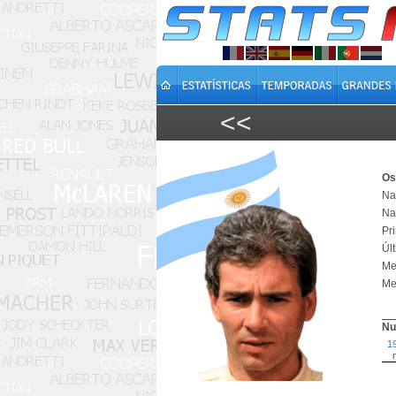
<<
Os
Na
Na
Pr
Úl
Mel
Me
Nu
1