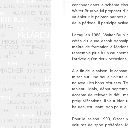
continuer dans le schéma class
Walter Brun va lui proposer d'
va éblouir le peloton par ses q
de la période. Il participe act
Lorsqu'en 1988, Walter Brun d
côtés du jeune espoir transal
maître de formation à Modena,
ressemble plus à un cauchemar
l'arrivée qu'en deux occasions
A la fin de la saison, le const
miser sur une seule voiture 
nouveau les bons résultats. T
tableau. Mais, début septemb
accepte de relever le défi, ma
préqualifications. Il veut bien
heures, est usant, trop pour le
Pour la saison 1990, Oscar re
voitures de sport préférées. M