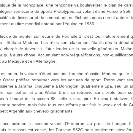
ique de la monoplace, une rencontre va bouleverser le plan de carriè
intégrer son écurie de Sports Prototypes, au volant d'une Porsche 956
ualités de finisseur et de combattant, ne lâchant jamais rien et auteur 
ivement au titre mondial obtenu par l'équipe en 1986.
écide de monter son écurie de Formule 1, c'est tout naturellement q
pin, Stefano Modena. Les rôles sont clairement établis dès le début d
 chargé de devenir le futur leader de la nouvelle génération. Malh
 qu'à autre chose. Accumulant non-préqualifications, non-qualificatio
 : au Mexique et en Allemagne.
at est amer, la voiture n'étant pas une franche réussite, Modena quitte l
et Oscar préfère retourner vers les voitures de sport. Retrouvant s
roisième à Jarama, cinquième à Donington, quatrième à Spa, seul un ab
re, son patron et ami, Walter Brun, se retrouve sans pilote pour s
is à l'image de la saison 88, celle-ci sera pire. En cinq tentatives
 rendre service, mais faire tous ces efforts pour finir le week-end de 
 petit Argentin aux cheveux grisonnants.
fuse poliment le second volant d'Eurobrun, au profit de Langes. Il
ais le ressort est cassé, les Porsche 962C sont totalement obsolètes