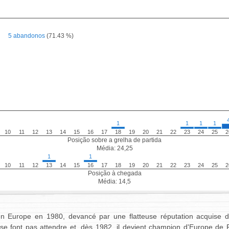
5 abandonos
(71.43 %)
1
1
1
1
10
11
12
13
14
15
16
17
18
19
20
21
22
23
24
25
2
Posição sobre a grelha de partida
Média: 24,25
1
1
10
11
12
13
14
15
16
17
18
19
20
21
22
23
24
25
2
Posição à chegada
Média: 14,5
en Europe en 1980, devancé par une flatteuse réputation acquise dan
 se font pas attendre et, dès 1982, il devient champion d'Europe de 