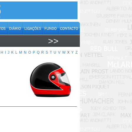
>>
H
I
J
K
L
M
N
O
P
Q
R
S
T
U
V
W
X
Y
Z