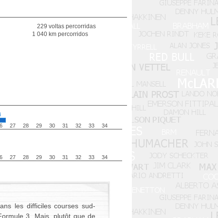
229 voltas percorridas
1 040 km percorridos
4
6
27
28
29
30
31
32
33
34
6
27
28
29
30
31
32
33
34
s les difficiles courses sud-
Formule 3. Mais, plutôt que de