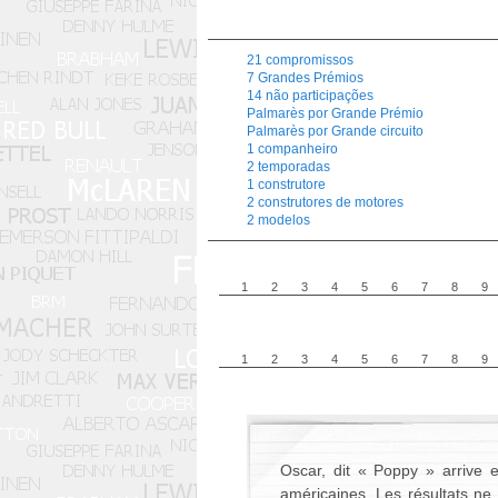
21 compromissos
7 Grandes Prémios
14 não participações
Palmarès por Grande Prémio
Palmarès por Grande circuito
1 companheiro
2 temporadas
1 construtore
2 construtores de motores
2 modelos
1
2
3
4
5
6
7
8
9
1
2
3
4
5
6
7
8
9
Oscar, dit « Poppy » arrive 
américaines. Les résultats ne