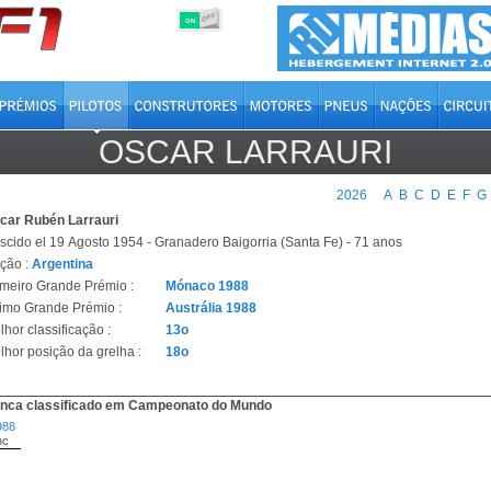
OFF
ON
OSCAR LARRAURI
2026
A
B
C
D
E
F
G
car Rubén Larrauri
scido el 19 Agosto 1954 - Granadero Baigorria (Santa Fe) - 71 anos
ção :
Argentina
imeiro Grande Prémio :
Mónaco 1988
timo Grande Prémio :
Austrália 1988
hor classificação :
13o
lhor posição da grelha :
18o
nca classificado em Campeonato do Mundo
988
nc