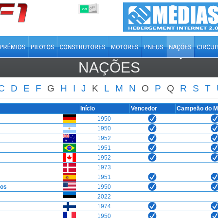
OFF
ON
NAÇÕES
C
D
E
F
G
H
I
J
K
L
M
N
O
P
Q
R
S
T
Início
Vencedor
Campeão do 
1950
1950
1952
1951
1952
1973
1951
dos
1950
2022
1974
1950