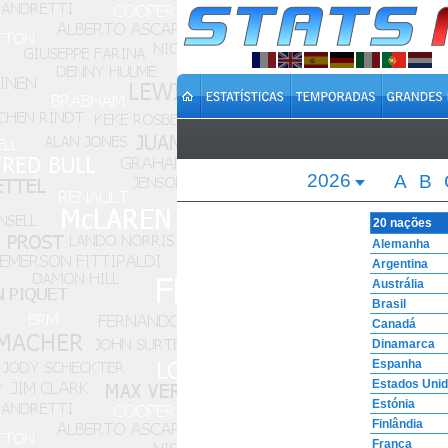
2026
A
B
20 nações
Alemanha
Argentina
Austrália
Brasil
Canadá
Dinamarca
Espanha
Estados Uni
Estónia
Finlândia
França