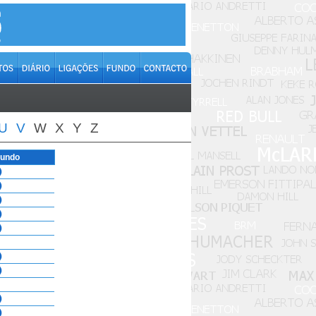
U
V
W
X
Y
Z
Mundo