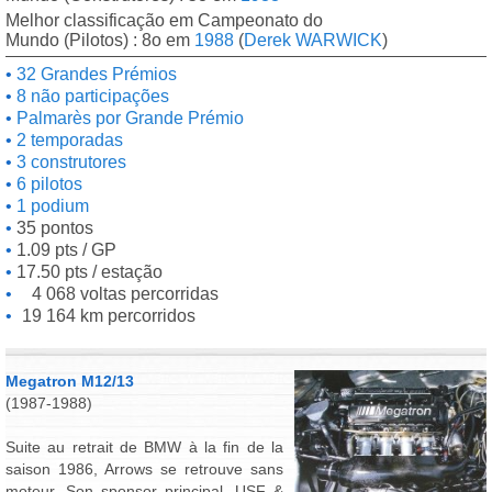
Melhor classificação em Campeonato do
Mundo (Pilotos) : 8o em
1988
(
Derek WARWICK
)
32 Grandes Prémios
8 não participações
Palmarès por Grande Prémio
2 temporadas
3 construtores
6 pilotos
1 podium
35 pontos
1.09 pts / GP
17.50 pts / estação
4 068 voltas percorridas
19 164 km percorridos
Megatron M12/13
(1987-1988)
Suite au retrait de BMW à la fin de la
saison 1986, Arrows se retrouve sans
moteur. Son sponsor principal, USF &