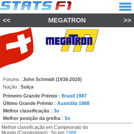
<<
MEGATRON
>>
Forums :
John Schmidt (1938-2020)
Nação :
Suíça
Primeiro Grande Prémio :
Brasil 1987
Último Grande Prémio :
Austrália 1988
Melhor classificação :
3o
Melhor posição da grelha :
5o
Melhor classificação em Campeonato do
Mundo (Construtores) : 5o em
1988