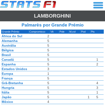
LAMBORGHINI
Palmarès por Grande Prémio
Grande Prémio
Compromisso
Vit
Pole
M,vol
Pod
Pts
África do Sul
2
Alemanha
5
Austrália
5
Bélgica
5
Brasil
5
Canadá
5
1
Espanha
5
2
Estados Unidos
3
Europa
1
França
5
Grã-Bretanha
5
4
Hungria
5
3
Itália
5
1
Japão
5
1
5
México
4