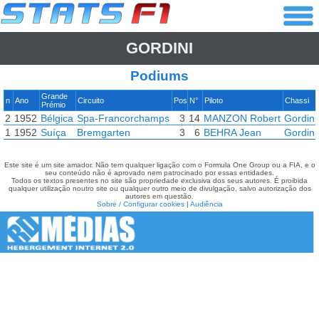
GORDINI
Podiums
Grande
n
Ano
Circuito
Pos
N°
Piloto
Chassi
Prémio
2
1952
Bélgica
Spa-Francorchamps
3
14
MANZON Robert
Gordini
1
1952
Suíça
Bremgarten
3
6
BEHRA Jean
Gordini
Este site é um site amador. Não tem qualquer ligação com o Formula One Group ou a FIA, e o
seu conteúdo não é aprovado nem patrocinado por essas entidades.
Todos os textos presentes no site são propriedade exclusiva dos seus autores. É proibida
qualquer utilização noutro site ou qualquer outro meio de divulgação, salvo autorização dos
autores em questão.
Sobre / Configurar cookies
|
Audiência