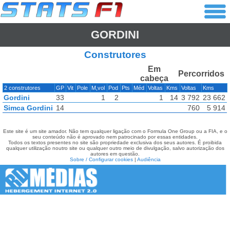
GORDINI
Construtores
Em
Percorridos
cabeça
2 construtores
GP
Vit
Pole
M,vol
Pod
Pts
Méd
Voltas
Kms
Voltas
Kms
Gordini
33
1
2
1
14
3 792
23 662
Simca Gordini
14
760
5 914
Este site é um site amador. Não tem qualquer ligação com o Formula One Group ou a FIA, e o
seu conteúdo não é aprovado nem patrocinado por essas entidades.
Todos os textos presentes no site são propriedade exclusiva dos seus autores. É proibida
qualquer utilização noutro site ou qualquer outro meio de divulgação, salvo autorização dos
autores em questão.
Sobre / Configurar cookies
|
Audiência