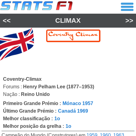
<<
CLIMAX
>>
Coventry-Climax
Forums :
Henry Pelham Lee (1877–1953)
Nação :
Reino Unido
Primeiro Grande Prémio :
Mónaco 1957
Último Grande Prémio :
Canadá 1969
Melhor classificação :
1o
Melhor posição da grelha :
1o
Campeão do Mundo (Construtores) em
1959
,
1960
,
1963
,