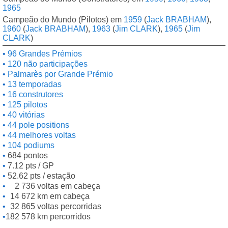
1965
Campeão do Mundo (Pilotos) em
1959
(
Jack BRABHAM
),
1960
(
Jack BRABHAM
),
1963
(
Jim CLARK
),
1965
(
Jim
CLARK
)
96 Grandes Prémios
120 não participações
Palmarès por Grande Prémio
13 temporadas
16 construtores
125 pilotos
40 vitórias
44 pole positions
44 melhores voltas
104 podiums
684 pontos
7.12 pts / GP
52.62 pts / estação
2 736 voltas em cabeça
14 672 km em cabeça
32 865 voltas percorridas
182 578 km percorridos