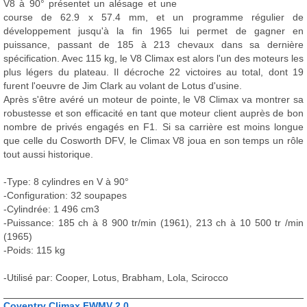
V8 à 90° présentet un alésage et une
course de 62.9 x 57.4 mm, et un programme régulier de
développement jusqu'à la fin 1965 lui permet de gagner en
puissance, passant de 185 à 213 chevaux dans sa dernière
spécification. Avec 115 kg, le V8 Climax est alors l'un des moteurs les
plus légers du plateau. Il décroche 22 victoires au total, dont 19
furent l'oeuvre de Jim Clark au volant de Lotus d'usine.
Après s'être avéré un moteur de pointe, le V8 Climax va montrer sa
robustesse et son efficacité en tant que moteur client auprès de bon
nombre de privés engagés en F1. Si sa carrière est moins longue
que celle du Cosworth DFV, le Climax V8 joua en son temps un rôle
tout aussi historique.
-Type: 8 cylindres en V à 90°
-Configuration: 32 soupapes
-Cylindrée: 1 496 cm3
-Puissance: 185 ch à 8 900 tr/min (1961), 213 ch à 10 500 tr /min
(1965)
-Poids: 115 kg
-Utilisé par: Cooper, Lotus, Brabham, Lola, Scirocco
Coventry Climax FWMV 2.0