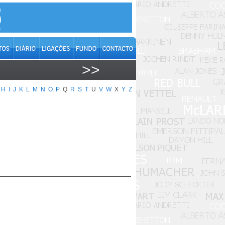
>>
H
I
J
K
L
M
N
O
P
Q
R
S
T
U
V
W
X
Y
Z