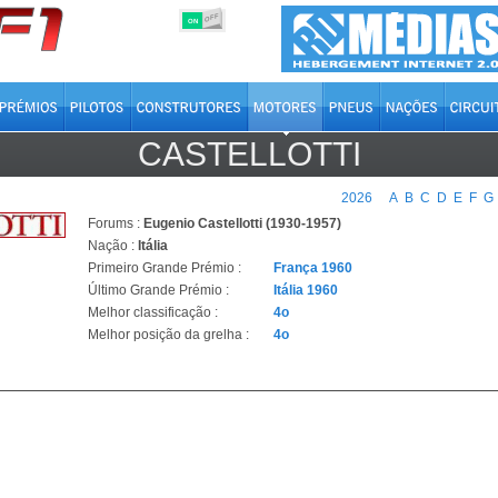
OFF
ON
CASTELLOTTI
2026
A
B
C
D
E
F
G
Forums :
Eugenio Castellotti (1930-1957)
Nação :
Itália
Primeiro Grande Prémio :
França 1960
Último Grande Prémio :
Itália 1960
Melhor classificação :
4o
Melhor posição da grelha :
4o