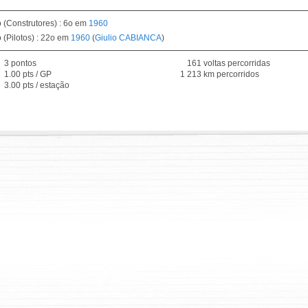
(Construtores) : 6o em
1960
(Pilotos) : 22o em
1960
(
Giulio CABIANCA
)
3 pontos
161 voltas percorridas
1.00 pts / GP
1 213 km percorridos
3.00 pts / estação