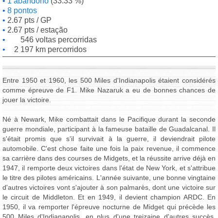
1 abandono
(33.33 %)
8 pontos
2.67 pts / GP
2.67 pts / estação
546 voltas percorridas
2 197 km percorridos
Entre 1950 et 1960, les 500 Miles d'Indianapolis étaient considérés
comme épreuve de F1. Mike Nazaruk a eu de bonnes chances de
jouer la victoire.
Né à Newark, Mike combattait dans le Pacifique durant la seconde
guerre mondiale, participant à la fameuse bataille de Guadalcanal. Il
s'était promis que s'il survivait à la guerre, il deviendrait pilote
automobile. C'est chose faite une fois la paix revenue, il commence
sa carrière dans des courses de Midgets, et la réussite arrive déjà en
1947, il remporte deux victoires dans l'état de New York, et s'attribue
le titre des pilotes américains. L'année suivante, une bonne vingtaine
d'autres victoires vont s'ajouter à son palmarès, dont une victoire sur
le circuit de Middleton. Et en 1949, il devient champion ARDC. En
1950, il va remporter l'épreuve nocturne de Midget qui précède les
500 Miles d'Indianapolis, en plus d'une treizaine d'autres succès.