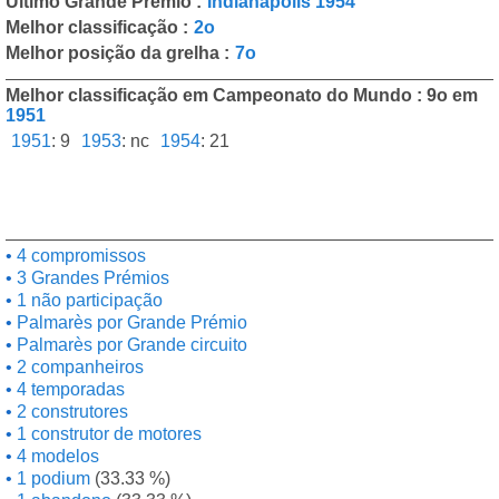
Último Grande Prémio :
Indianapolis 1954
Melhor classificação :
2o
Melhor posição da grelha :
7o
Melhor classificação em Campeonato do Mundo : 9o em
1951
1951
:
9
1953
:
nc
1954
:
21
4 compromissos
3 Grandes Prémios
1 não participação
Palmarès por Grande Prémio
Palmarès por Grande circuito
2 companheiros
4 temporadas
2 construtores
1 construtor de motores
4 modelos
1 podium
(33.33 %)