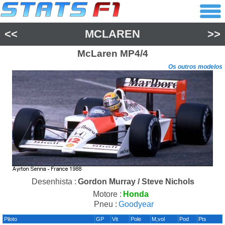
<<
MCLAREN
>>
McLaren
MP4/4
Os outros modelos
Desenhista :
Gordon Murray / Steve Nichols
Motore :
Honda
Pneu :
Goodyear
Piloto
GP
Vit
Pole
M,vol
Pod
Pts