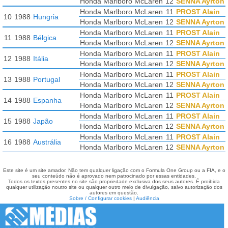
Honda Marlboro McLaren
12
SENNA Ayrton
Honda Marlboro McLaren
11
PROST Alain
10
1988
Hungria
Honda Marlboro McLaren
12
SENNA Ayrton
Honda Marlboro McLaren
11
PROST Alain
11
1988
Bélgica
Honda Marlboro McLaren
12
SENNA Ayrton
Honda Marlboro McLaren
11
PROST Alain
12
1988
Itália
Honda Marlboro McLaren
12
SENNA Ayrton
Honda Marlboro McLaren
11
PROST Alain
13
1988
Portugal
Honda Marlboro McLaren
12
SENNA Ayrton
Honda Marlboro McLaren
11
PROST Alain
14
1988
Espanha
Honda Marlboro McLaren
12
SENNA Ayrton
Honda Marlboro McLaren
11
PROST Alain
15
1988
Japão
Honda Marlboro McLaren
12
SENNA Ayrton
Honda Marlboro McLaren
11
PROST Alain
16
1988
Austrália
Honda Marlboro McLaren
12
SENNA Ayrton
Este site é um site amador. Não tem qualquer ligação com o Formula One Group ou a FIA, e o
seu conteúdo não é aprovado nem patrocinado por essas entidades.
Todos os textos presentes no site são propriedade exclusiva dos seus autores. É proibida
qualquer utilização noutro site ou qualquer outro meio de divulgação, salvo autorização dos
autores em questão.
Sobre / Configurar cookies
|
Audiência