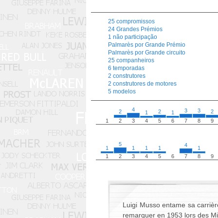
25 compromissos
24 Grandes Prémios
1 não participação
Palmarès por Grande Prémio
Palmarès por Grande circuito
25 companheiros
6 temporadas
2 construtores
2 construtores de motores
5 modelos
4
3
3
2
2
2
1
1
1
2
3
4
5
6
7
8
9
5
4
1
1
1
1
1
1
2
3
4
5
6
7
8
9
Luigi Musso entame sa carrière
remarquer en 1953 lors des Mi