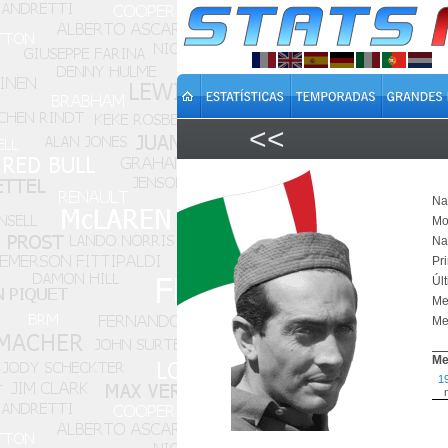
<<
Na
Mo
Na
Pr
Úl
Mel
Me
Me
1