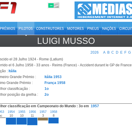
OFF
ON
LUIGI MUSSO
2026
A
B
C
D
E
F
G
scido el 28 Julho 1924 - Rome (Latium)
rrido el 6 Julho 1958 - 33 anos - Reims (France) - Accident durant le GP de France
ção :
Itália
imeiro Grande Prémio :
Itália 1953
timo Grande Prémio :
França 1958
hor classificação :
1o
lhor posição da grelha :
2o
lhor classificação em Campeonato do Mundo : 3o em
1957
953
1954
1955
1956
1957
1958
nc
10
10
11
3
8