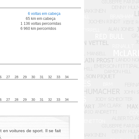
6 voltas em cabeça
65 km em cabeça
1 136 voltas percorridas
6 960 km percorridos
6
27
28
29
30
31
32
33
34
6
27
28
29
30
31
32
33
34
n voitures de sport. Il se fait
.