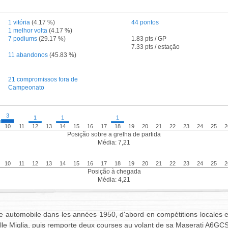
1 vitória
(4.17 %)
44 pontos
1 melhor volta
(4.17 %)
7 podiums
(29.17 %)
1.83 pts / GP
7.33 pts / estação
11 abandonos
(45.83 %)
21 compromissos fora de
Campeonato
3
1
1
1
10
11
12
13
14
15
16
17
18
19
20
21
22
23
24
25
2
Posição sobre a grelha de partida
Média: 7,21
10
11
12
13
14
15
16
17
18
19
20
21
22
23
24
25
2
Posição à chegada
Média: 4,21
 automobile dans les années 1950, d'abord en compétitions locales et e
lle Miglia, puis remporte deux courses au volant de sa Maserati A6GCS