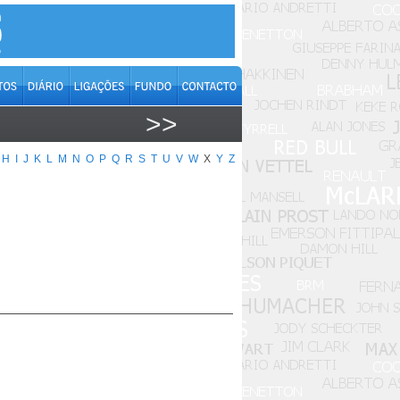
>>
H
I
J
K
L
M
N
O
P
Q
R
S
T
U
V
W
X
Y
Z