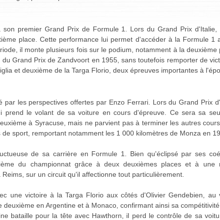
 son premier Grand Prix de Formule 1. Lors du Grand Prix d'Italie, i
tième place. Cette performance lui permet d'accéder à la Formule 1 av
riode, il monte plusieurs fois sur le podium, notamment à la deuxièm
e du Grand Prix de Zandvoort en 1955, sans toutefois remporter de vi
Miglia et deuxième de la Targa Florio, deux épreuves importantes à l'ép
iré par les perspectives offertes par Enzo Ferrari. Lors du Grand Prix d'
 prend le volant de sa voiture en cours d'épreuve. Ce sera sa seu
euxième à Syracuse, mais ne parvient pas à terminer les autres course
ures de sport, remportant notamment les 1 000 kilomètres de Monza en 
ructueuse de sa carrière en Formule 1. Bien qu'éclipsé par ses coéq
isième du championnat grâce à deux deuxièmes places et à une rég
ims, sur un circuit qu'il affectionne tout particulièrement.
c une victoire à la Targa Florio aux côtés d'Olivier Gendebien, au 
e deuxième en Argentine et à Monaco, confirmant ainsi sa compétitivit
ine bataille pour la tête avec Hawthorn, il perd le contrôle de sa voi