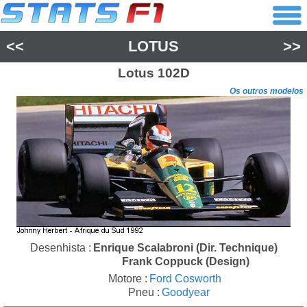
<<
LOTUS
>>
Lotus
102D
Os outros modelos
Desenhista :
Enrique Scalabroni (Dir. Technique)
Frank Coppuck (Design)
Motore :
Ford Cosworth
Pneu :
Goodyear