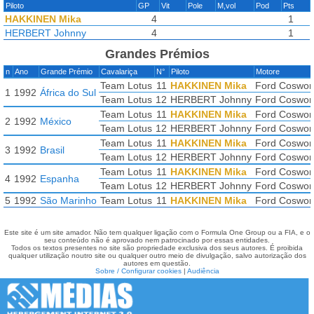
Piloto
GP
Vit
Pole
M,vol
Pod
Pts
HAKKINEN Mika
4
1
HERBERT Johnny
4
1
Grandes Prémios
n
Ano
Grande Prémio
Cavalariça
N°
Piloto
Motore
Team Lotus
11
HAKKINEN Mika
Ford Coswor
1
1992
África do Sul
Team Lotus
12
HERBERT Johnny
Ford Coswor
Team Lotus
11
HAKKINEN Mika
Ford Coswor
2
1992
México
Team Lotus
12
HERBERT Johnny
Ford Coswor
Team Lotus
11
HAKKINEN Mika
Ford Coswor
3
1992
Brasil
Team Lotus
12
HERBERT Johnny
Ford Coswor
Team Lotus
11
HAKKINEN Mika
Ford Coswor
4
1992
Espanha
Team Lotus
12
HERBERT Johnny
Ford Coswor
5
1992
São Marinho
Team Lotus
11
HAKKINEN Mika
Ford Coswor
Este site é um site amador. Não tem qualquer ligação com o Formula One Group ou a FIA, e o
seu conteúdo não é aprovado nem patrocinado por essas entidades.
Todos os textos presentes no site são propriedade exclusiva dos seus autores. É proibida
qualquer utilização noutro site ou qualquer outro meio de divulgação, salvo autorização dos
autores em questão.
Sobre / Configurar cookies
|
Audiência