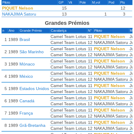
Piloto
GP
Vit
Pole
M,vol
Pod
Pts
PIQUET Nelson
15
12
NAKAJIMA Satoru
13
1
3
Grandes Prémios
n
Ano
Grande Prémio
Cavalariça
N°
Piloto
Mo
Camel Team Lotus
11
PIQUET Nelson
Ju
1
1989
Brasil
Camel Team Lotus
12
NAKAJIMA Satoru
Ju
Camel Team Lotus
11
PIQUET Nelson
Ju
2
1989
São Marinho
Camel Team Lotus
12
NAKAJIMA Satoru
Ju
Camel Team Lotus
11
PIQUET Nelson
Ju
3
1989
Mónaco
Camel Team Lotus
12
NAKAJIMA Satoru
Ju
Camel Team Lotus
11
PIQUET Nelson
Ju
4
1989
México
Camel Team Lotus
12
NAKAJIMA Satoru
Ju
Camel Team Lotus
11
PIQUET Nelson
Ju
5
1989
Estados Unidos
Camel Team Lotus
12
NAKAJIMA Satoru
Ju
Camel Team Lotus
11
PIQUET Nelson
Ju
6
1989
Canadá
Camel Team Lotus
12
NAKAJIMA Satoru
Ju
Camel Team Lotus
11
PIQUET Nelson
Ju
7
1989
França
Camel Team Lotus
12
NAKAJIMA Satoru
Ju
Camel Team Lotus
11
PIQUET Nelson
Ju
8
1989
Grã-Bretanha
Camel Team Lotus
12
NAKAJIMA Satoru
Ju