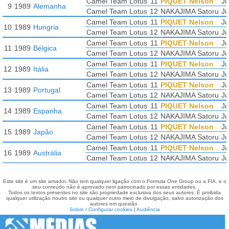
Camel Team Lotus
11
PIQUET Nelson
Ju
9
1989
Alemanha
Camel Team Lotus
12
NAKAJIMA Satoru
Ju
Camel Team Lotus
11
PIQUET Nelson
Ju
10
1989
Hungria
Camel Team Lotus
12
NAKAJIMA Satoru
Ju
Camel Team Lotus
11
PIQUET Nelson
Ju
11
1989
Bélgica
Camel Team Lotus
12
NAKAJIMA Satoru
Ju
Camel Team Lotus
11
PIQUET Nelson
Ju
12
1989
Itália
Camel Team Lotus
12
NAKAJIMA Satoru
Ju
Camel Team Lotus
11
PIQUET Nelson
Ju
13
1989
Portugal
Camel Team Lotus
12
NAKAJIMA Satoru
Ju
Camel Team Lotus
11
PIQUET Nelson
Ju
14
1989
Espanha
Camel Team Lotus
12
NAKAJIMA Satoru
Ju
Camel Team Lotus
11
PIQUET Nelson
Ju
15
1989
Japão
Camel Team Lotus
12
NAKAJIMA Satoru
Ju
Camel Team Lotus
11
PIQUET Nelson
Ju
16
1989
Austrália
Camel Team Lotus
12
NAKAJIMA Satoru
Ju
Este site é um site amador. Não tem qualquer ligação com o Formula One Group ou a FIA, e o
seu conteúdo não é aprovado nem patrocinado por essas entidades.
Todos os textos presentes no site são propriedade exclusiva dos seus autores. É proibida
qualquer utilização noutro site ou qualquer outro meio de divulgação, salvo autorização dos
autores em questão.
Sobre / Configurar cookies
|
Audiência