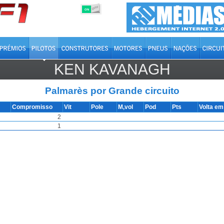
OFF
ON
KEN KAVANAGH
Palmarès por Grande circuito
Compromisso
Vit
Pole
M,vol
Pod
Pts
Volta e
2
1