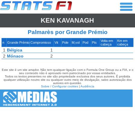
KEN KAVANAGH
Palmarès por Grande Prémio
Volta em
Km em
n
Grande Prémio
Compromisso
Vit
Pole
M,vol
Pod
Pts
cabeça
cabeça
1
Bélgica
1
2
Mónaco
2
Este site é um site amador. Não tem qualquer ligação com o Formula One Group ou a FIA, e o
seu conteúdo não é aprovado nem patrocinado por essas entidades.
Todos os textos presentes no site são propriedade exclusiva dos seus autores. É proibida
qualquer utilização noutro site ou qualquer outro meio de divulgação, salvo autorização dos
autores em questão.
Sobre / Configurar cookies
|
Audiência