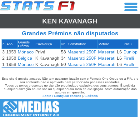
KEN KAVANAGH
Grandes Prémios não disputados
Grande
n
Ano
Cavalariça
N°
Construtore
Motore
Pneu
Prémio
3
1959
Mónaco
Privé
58
Maserati
250F
Maserati
L6
Dunlop
2
1958
Bélgica
K Kavanagh
34
Maserati
250F
Maserati
L6
Pirelli
1
1958
Mónaco
K Kavanagh
50
Maserati
250F
Maserati
L6
Pirelli
Este site é um site amador. Não tem qualquer ligação com o Formula One Group ou a FIA, e o
seu conteúdo não é aprovado nem patrocinado por essas entidades.
Todos os textos presentes no site são propriedade exclusiva dos seus autores. É proibida
qualquer utilização noutro site ou qualquer outro meio de divulgação, salvo autorização dos
autores em questão.
Sobre / Configurar cookies
|
Audiência