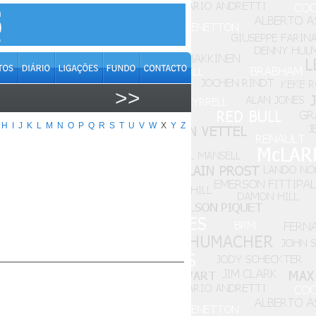
>>
H
I
J
K
L
M
N
O
P
Q
R
S
T
U
V
W
X
Y
Z