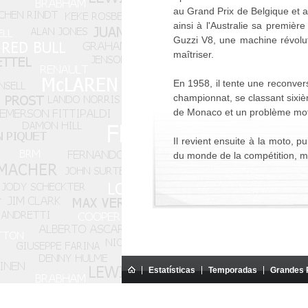
au Grand Prix de Belgique et au
ainsi à l'Australie sa premièr
Guzzi V8, une machine révolut
maîtriser.
En 1958, il tente une reconver
championnat, se classant sixi
de Monaco et un problème mote
Il revient ensuite à la moto, p
du monde de la compétition, ma
Estatísticas
Temporadas
Grandes 
Este site é um site amador. Não
Todos os textos presentes no site são propriedade ex