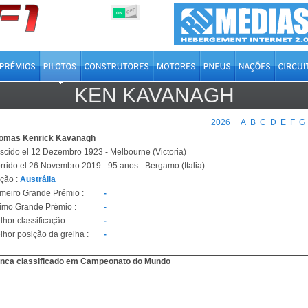
OFF
ON
KEN KAVANAGH
2026
A
B
C
D
E
F
G
omas Kenrick Kavanagh
scido el 12 Dezembro 1923 - Melbourne (Victoria)
rrido el 26 Novembro 2019 - 95 anos - Bergamo (Italia)
ção :
Austrália
imeiro Grande Prémio :
-
timo Grande Prémio :
-
hor classificação :
-
lhor posição da grelha :
-
nca classificado em Campeonato do Mundo