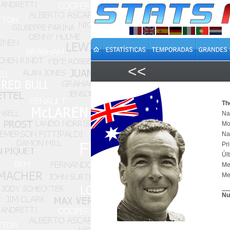
<<
Th
Na
Mo
Na
Pr
Úl
Mel
Me
Nu