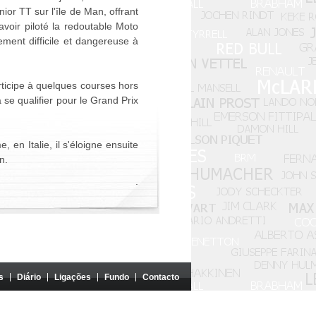
ior TT sur l'île de Man, offrant
avoir piloté la redoutable Moto
ment difficile et dangereuse à
rticipe à quelques courses hors
e qualifier pour le Grand Prix
 en Italie, il s'éloigne ensuite
n.
.
s
Diário
Ligações
Fundo
Contacto
patrocinado por essas entidades.
divulgação, salvo autorização dos autores em questão.