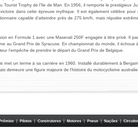
 Tourist Trophy de l'île de Man. En 1956, il remporte le prestigieux Jun
e victoire dans cette épreuve mythique. Il est également célèbre pour 
ionnaire capable d'atteindre près de 275 km/h, mais réputée extrême
sion en Formule 1 avec une Maserati 250F engagée à titre privé. Il pa
ème au Grand Prix de Syracuse. En championnat du monde, il échoue à s
ur l'empêche de prendre le départ du Grand Prix de Belgique.
uis met un terme à sa carrière en 1960. Installé durablement à Bergame,
is demeure une figure majeure de l'histoire du motocyclisme australie
Prémios
Pilotos
Construtores
Motores
Pneus
Nações
Circuito
 tem qualquer ligação com o Formula One Group ou a FIA, e o seu conteúdo não é aprovado nem 
clusiva dos seus autores. É proibida qualquer utilização noutro site ou qualquer outro meio de 