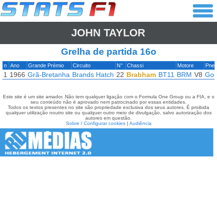
JOHN TAYLOR
Grelha de partida 16o
n
Ano
Grande Prémio
Circuito
N°
Chassi
Motore
Pne
1
1966
Grã-Bretanha
Brands Hatch
22
Brabham
BT11
BRM
V8
Goo
Este site é um site amador. Não tem qualquer ligação com o Formula One Group ou a FIA, e o
seu conteúdo não é aprovado nem patrocinado por essas entidades.
Todos os textos presentes no site são propriedade exclusiva dos seus autores. É proibida
qualquer utilização noutro site ou qualquer outro meio de divulgação, salvo autorização dos
autores em questão.
Sobre / Configurar cookies
|
Audiência