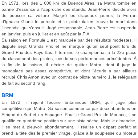
En 1971, lors des 1 000 km de Buenos Aires, sa Matra tombe en
panne d'essence à l'approche des stands. Jean-Pierre décide alors
de pousser sa voiture. Malgré les drapeaux jaunes, la Ferrari
d'Ignazio Giunti le percute et le pilote italien trouve la mort dans
l'incendie qui s'ensuit. Jugé responsable, Jean-Pierre est suspendu
en janvier, puis en juillet et en août par la FIA.
Sa saison en Formule 1 est marquée par des résultats modestes. Il
dispute sept Grands Prix et ne marque qu'un seul point lors du
Grand Prix des Pays-Bas. Il termine le championnat à la 22e place
du classement des pilotes, loin de ses performances précédentes. À
la fin de la saison, il décide de quitter Matra, dont il juge la
monoplace pas assez compétitive, et dont l'écurie a par ailleurs
recruté Chris Amon avec un contrat de pilote numéro 1, le reléguant
de fait au second rang.
BRM
En 1972, il rejoint l'écurie britannique BRM, qu'il juge plus
compétitive que Matra. Sa saison commence par deux abandons en
Afrique du Sud et en Espagne. Pour le Grand Prix de Monaco, il se
qualifie en quatrième position sur une piste sèche. Mais le dimanche,
il se met à pleuvoir abondamment. Il réalise un départ parfait et
prend la tête dès le premier virage, grâce à la souplesse du moteur