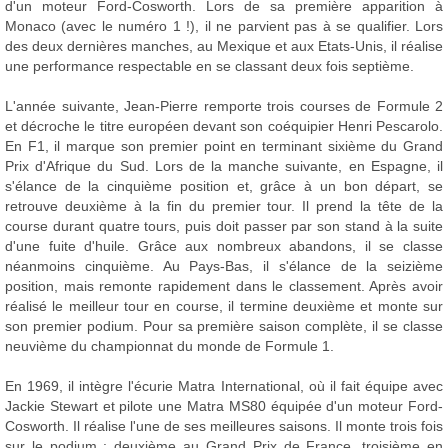
d'un moteur Ford-Cosworth. Lors de sa première apparition à
Monaco (avec le numéro 1 !), il ne parvient pas à se qualifier. Lors
des deux dernières manches, au Mexique et aux Etats-Unis, il réalise
une performance respectable en se classant deux fois septième.
L'année suivante, Jean-Pierre remporte trois courses de Formule 2
et décroche le titre européen devant son coéquipier Henri Pescarolo.
En F1, il marque son premier point en terminant sixième du Grand
Prix d'Afrique du Sud. Lors de la manche suivante, en Espagne, il
s'élance de la cinquième position et, grâce à un bon départ, se
retrouve deuxième à la fin du premier tour. Il prend la tête de la
course durant quatre tours, puis doit passer par son stand à la suite
d'une fuite d'huile. Grâce aux nombreux abandons, il se classe
néanmoins cinquième. Au Pays-Bas, il s'élance de la seizième
position, mais remonte rapidement dans le classement. Après avoir
réalisé le meilleur tour en course, il termine deuxième et monte sur
son premier podium. Pour sa première saison complète, il se classe
neuvième du championnat du monde de Formule 1.
En 1969, il intègre l'écurie Matra International, où il fait équipe avec
Jackie Stewart et pilote une Matra MS80 équipée d'un moteur Ford-
Cosworth. Il réalise l'une de ses meilleures saisons. Il monte trois fois
sur le podium : deuxième au Grand Prix de France, troisième en