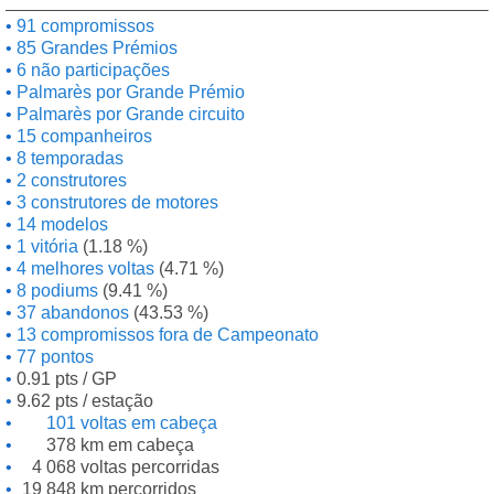
91 compromissos
85 Grandes Prémios
6 não participações
Palmarès por Grande Prémio
Palmarès por Grande circuito
15 companheiros
8 temporadas
2 construtores
3 construtores de motores
14 modelos
1 vitória
(1.18 %)
4 melhores voltas
(4.71 %)
8 podiums
(9.41 %)
37 abandonos
(43.53 %)
13 compromissos fora de Campeonato
77 pontos
0.91 pts / GP
9.62 pts / estação
101 voltas em cabeça
378 km em cabeça
4 068 voltas percorridas
19 848 km percorridos