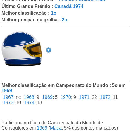
Último Grande Prémio :
Canadá 1974
Melhor classificação :
1o
Melhor posição da grelha :
2o
Melhor classificação em Campeonato do Mundo : 5o em
1969
1967
:
nc
1968
:
9
1969
:
5
1970
:
9
1971
:
22
1972
:
11
1973
:
10
1974
:
13
Participou no título do Campeonato do Mundo de
Construtores em
1969
(
Matra
, 5% dos pontos marcados)