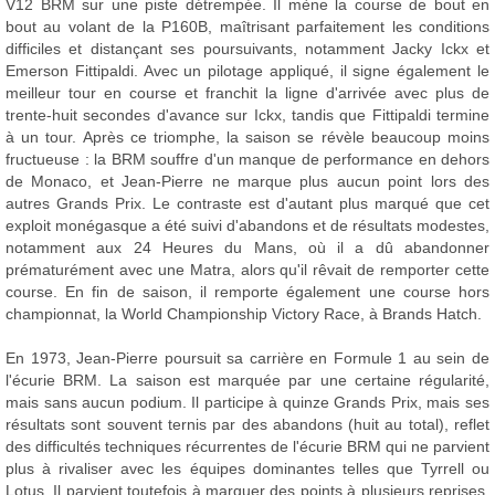
V12 BRM sur une piste détrempée. Il mène la course de bout en
bout au volant de la P160B, maîtrisant parfaitement les conditions
difficiles et distançant ses poursuivants, notamment Jacky Ickx et
Emerson Fittipaldi. Avec un pilotage appliqué, il signe également le
meilleur tour en course et franchit la ligne d'arrivée avec plus de
trente-huit secondes d'avance sur Ickx, tandis que Fittipaldi termine
à un tour. Après ce triomphe, la saison se révèle beaucoup moins
fructueuse : la BRM souffre d'un manque de performance en dehors
de Monaco, et Jean-Pierre ne marque plus aucun point lors des
autres Grands Prix. Le contraste est d'autant plus marqué que cet
exploit monégasque a été suivi d'abandons et de résultats modestes,
notamment aux 24 Heures du Mans, où il a dû abandonner
prématurément avec une Matra, alors qu'il rêvait de remporter cette
course. En fin de saison, il remporte également une course hors
championnat, la World Championship Victory Race, à Brands Hatch.
En 1973, Jean-Pierre poursuit sa carrière en Formule 1 au sein de
l'écurie BRM. La saison est marquée par une certaine régularité,
mais sans aucun podium. Il participe à quinze Grands Prix, mais ses
résultats sont souvent ternis par des abandons (huit au total), reflet
des difficultés techniques récurrentes de l'écurie BRM qui ne parvient
plus à rivaliser avec les équipes dominantes telles que Tyrrell ou
Lotus. Il parvient toutefois à marquer des points à plusieurs reprises,