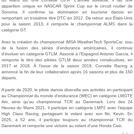
du Mans sur une Corvette C6.R. L'année suivante, il fait une
apparition unique en NASCAR Sprint Cup sur le circuit routier de
Sonoma. Il confirme sa domination en tourisme danois en
remportant un troisième titre DTC en 2012. De retour aux États-Unis
pour la saison 2013, il remporte le championnat ALMS dans la
catégorie GT.
Avec la création du championnat IMSA WeatherTech SportsCar, issu
de la fusion des séries d'endurance américaines, il continue
d'évoluer en catégorie GTLM. Associé à l'Espagnol Antonio García, il
remporte le titre des pilotes GTLM deux années consécutives, en
2017 et 2018. À l'issue de la saison 2019, Corvette Racing a
annoncé la fin de leur collaboration après 16 saisons et plus de 150
départs.
A partir de 2020, le pilote danois diversifie ses activités en participant
au Championnat du monde d'endurance (WEC) en catégorie LMGTE
Am, ainsi qu'au championnat TCR au Danemark. Lors des 24
Heures du Mans 2021, il participe en catégorie LMP2 avec l'équipe
High Class Racing, partageant le volant avec son fils, Kevin. En
2025, à 52 ans, il participe toujours au championnat TCR du
Danemark et remporte une victoire au volant d'une Honda Civic.