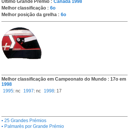
Último Grande Prémio :
Canadá 1998
Melhor classificação :
6o
Melhor posição da grelha :
6o
Melhor classificação em Campeonato do Mundo : 17o em
1998
1995
:
nc
1997
:
nc
1998
:
17
25 Grandes Prémios
Palmarès por Grande Prémio