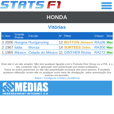
HONDA
Vitórias
Grande
n
Ano
Circuito
N°
Piloto
Chassi
Moto
Prémio
3
2006
Hungria
Hungaroring
12
BUTTON Jenson
RA106
Hon
2
1967
Itália
Monza
14
SURTEES John
RA300
Hon
1
1965
México
Cidade do México
11
GINTHER Richie
RA272
Hon
Este site é um site amador. Não tem qualquer ligação com o Formula One Group ou a FIA, e o
seu conteúdo não é aprovado nem patrocinado por essas entidades.
Todos os textos presentes no site são propriedade exclusiva dos seus autores. É proibida
qualquer utilização noutro site ou qualquer outro meio de divulgação, salvo autorização dos
autores em questão.
Sobre / Configurar cookies
|
Audiência