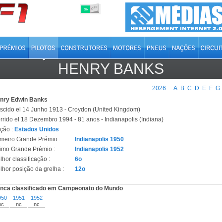
OFF
ON
HENRY BANKS
2026
A
B
C
D
E
F
G
nry Edwin Banks
scido el 14 Junho 1913 - Croydon (United Kingdom)
rrido el 18 Dezembro 1994 - 81 anos - Indianapolis (Indiana)
ção :
Estados Unidos
imeiro Grande Prémio :
Indianapolis 1950
timo Grande Prémio :
Indianapolis 1952
hor classificação :
6o
lhor posição da grelha :
12o
nca classificado em Campeonato do Mundo
950
1951
1952
nc
nc
nc