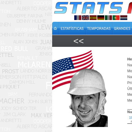
<<
He
Na
Mo
Na
Pr
Úl
Mel
Me
Nu
1