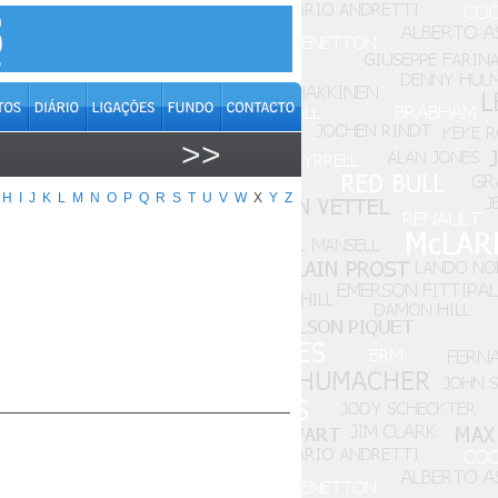
>>
H
I
J
K
L
M
N
O
P
Q
R
S
T
U
V
W
X
Y
Z