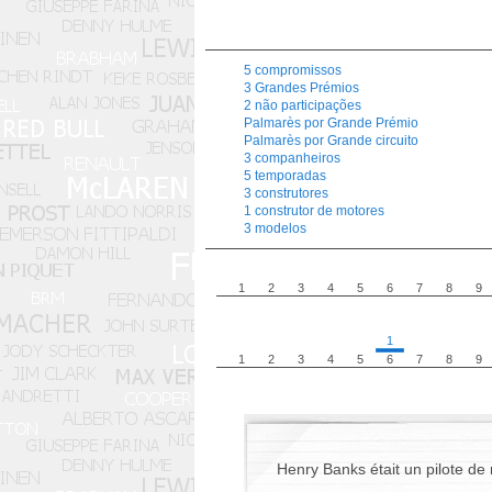
5 compromissos
3 Grandes Prémios
2 não participações
Palmarès por Grande Prémio
Palmarès por Grande circuito
3 companheiros
5 temporadas
3 construtores
1 construtor de motores
3 modelos
1
2
3
4
5
6
7
8
9
1
1
2
3
4
5
6
7
8
9
Henry Banks était un pilote de