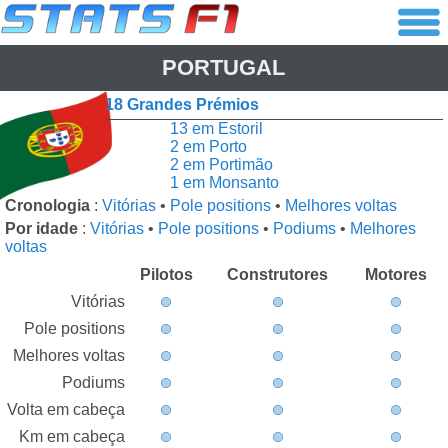
PORTUGAL
18 Grandes Prémios
13 em Estoril
2 em Porto
2 em Portimão
1 em Monsanto
Cronologia
:
Vitórias
•
Pole positions
•
Melhores voltas
Por idade
:
Vitórias
•
Pole positions
•
Podiums
•
Melhores
voltas
Pilotos
Construtores
Motores
Vitórias
Pole positions
Melhores voltas
Podiums
Volta em cabeça
Km em cabeça