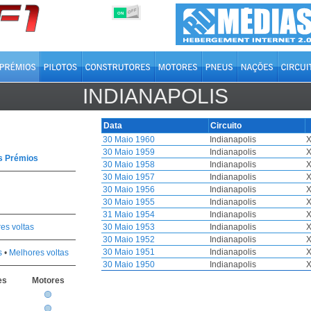
OFF
ON
INDIANAPOLIS
Data
Circuito
30 Maio 1960
Indianapolis
X
30 Maio 1959
Indianapolis
X
s Prémios
30 Maio 1958
Indianapolis
X
30 Maio 1957
Indianapolis
X
30 Maio 1956
Indianapolis
X
30 Maio 1955
Indianapolis
X
31 Maio 1954
Indianapolis
X
es voltas
30 Maio 1953
Indianapolis
X
30 Maio 1952
Indianapolis
X
30 Maio 1951
Indianapolis
X
s
•
Melhores voltas
30 Maio 1950
Indianapolis
X
es
Motores