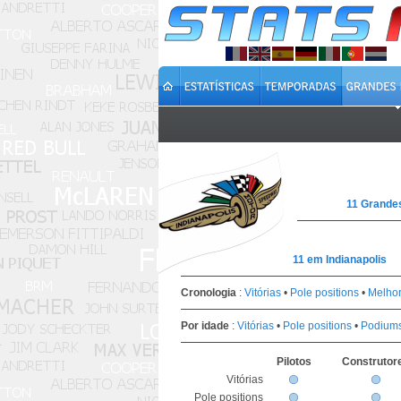
11 Grande
11 em Indianapolis
Cronologia
:
Vitórias
•
Pole positions
•
Melhor
Por idade
:
Vitórias
•
Pole positions
•
Podium
Pilotos
Construtor
Vitórias
Pole positions