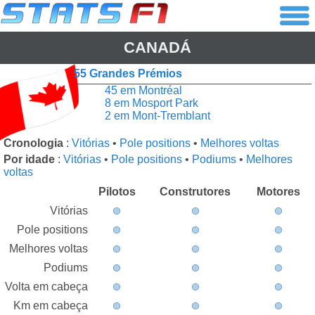
CANADÁ
55 Grandes Prémios
45 em Montréal
8 em Mosport Park
2 em Mont-Tremblant
Cronologia
:
Vitórias
•
Pole positions
•
Melhores voltas
Por idade
:
Vitórias
•
Pole positions
•
Podiums
•
Melhores
voltas
Pilotos
Construtores
Motores
Vitórias
Pole positions
Melhores voltas
Podiums
Volta em cabeça
Km em cabeça