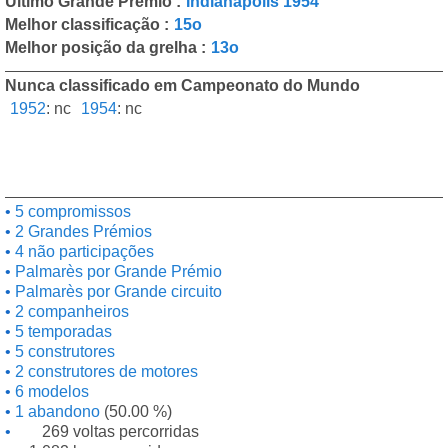
Último Grande Prémio :
Indianapolis 1954
Melhor classificação :
15o
Melhor posição da grelha :
13o
Nunca classificado em Campeonato do Mundo
1952
:
nc
1954
:
nc
5 compromissos
2 Grandes Prémios
4 não participações
Palmarès por Grande Prémio
Palmarès por Grande circuito
2 companheiros
5 temporadas
5 construtores
2 construtores de motores
6 modelos
1 abandono
(50.00 %)
269 voltas percorridas