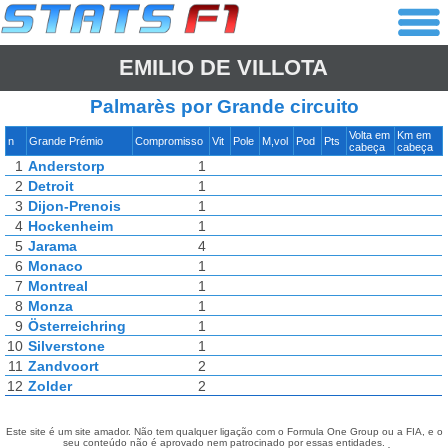
EMILIO DE VILLOTA
Palmarès por Grande circuito
Volta em
Km em
n
Grande Prémio
Compromisso
Vit
Pole
M,vol
Pod
Pts
cabeça
cabeça
1
Anderstorp
1
2
Detroit
1
3
Dijon-Prenois
1
4
Hockenheim
1
5
Jarama
4
6
Monaco
1
7
Montreal
1
8
Monza
1
9
Österreichring
1
10
Silverstone
1
11
Zandvoort
2
12
Zolder
2
Este site é um site amador. Não tem qualquer ligação com o Formula One Group ou a FIA, e o
seu conteúdo não é aprovado nem patrocinado por essas entidades.