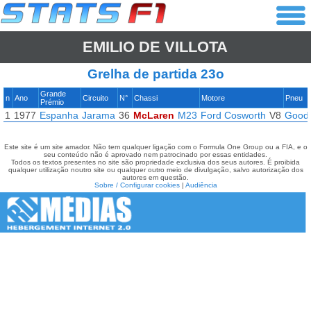
EMILIO DE VILLOTA
Grelha de partida 23o
Grande
n
Ano
Circuito
N°
Chassi
Motore
Pneu
Prémio
1
1977
Espanha
Jarama
36
McLaren
M23
Ford Cosworth
V8
Good
Este site é um site amador. Não tem qualquer ligação com o Formula One Group ou a FIA, e o
seu conteúdo não é aprovado nem patrocinado por essas entidades.
Todos os textos presentes no site são propriedade exclusiva dos seus autores. É proibida
qualquer utilização noutro site ou qualquer outro meio de divulgação, salvo autorização dos
autores em questão.
Sobre / Configurar cookies
|
Audiência