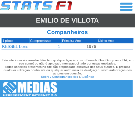
EMILIO DE VILLOTA
Companheiros
1 piloto
Compromisso
Primeira Ano
Último Ano
KESSEL Loris
1
1976
Este site é um site amador. Não tem qualquer ligação com o Formula One Group ou a FIA, e o
seu conteúdo não é aprovado nem patrocinado por essas entidades.
Todos os textos presentes no site são propriedade exclusiva dos seus autores. É proibida
qualquer utilização noutro site ou qualquer outro meio de divulgação, salvo autorização dos
autores em questão.
Sobre / Configurar cookies
|
Audiência