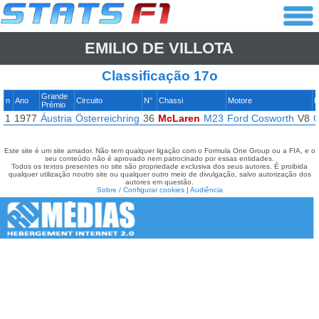
EMILIO DE VILLOTA
Classificação 17o
Grande
n
Ano
Circuito
N°
Chassi
Motore
P
Prémio
1
1977
Áustria
Österreichring
36
McLaren
M23
Ford Cosworth
V8
G
Este site é um site amador. Não tem qualquer ligação com o Formula One Group ou a FIA, e o
seu conteúdo não é aprovado nem patrocinado por essas entidades.
Todos os textos presentes no site são propriedade exclusiva dos seus autores. É proibida
qualquer utilização noutro site ou qualquer outro meio de divulgação, salvo autorização dos
autores em questão.
Sobre / Configurar cookies
|
Audiência