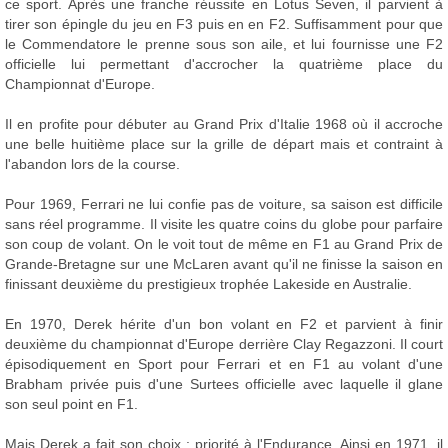
ce sport. Après une franche réussite en Lotus Seven, il parvient à
tirer son épingle du jeu en F3 puis en en F2. Suffisamment pour que
le Commendatore le prenne sous son aile, et lui fournisse une F2
officielle lui permettant d'accrocher la quatrième place du
Championnat d'Europe.
Il en profite pour débuter au Grand Prix d'Italie 1968 où il accroche
une belle huitième place sur la grille de départ mais et contraint à
l'abandon lors de la course.
Pour 1969, Ferrari ne lui confie pas de voiture, sa saison est difficile
sans réel programme. Il visite les quatre coins du globe pour parfaire
son coup de volant. On le voit tout de même en F1 au Grand Prix de
Grande-Bretagne sur une McLaren avant qu'il ne finisse la saison en
finissant deuxième du prestigieux trophée Lakeside en Australie.
En 1970, Derek hérite d'un bon volant en F2 et parvient à finir
deuxième du championnat d'Europe derrière Clay Regazzoni. Il court
épisodiquement en Sport pour Ferrari et en F1 au volant d'une
Brabham privée puis d'une Surtees officielle avec laquelle il glane
son seul point en F1.
Mais Derek a fait son choix : priorité à l'Endurance. Ainsi en 1971, il