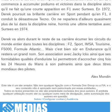
commence à accumuler podiums et victoires dans la discipline alors
qu'il ne fait qu'une courte apparition en F1 avec Surtees. En 1972,
Derek poursuit sa brillante carrière en Sport pendant qu'en F1, il
conduit la désastreuse Tecno. On ne reparlera d'ailleurs quasiment
plus de lui dans la discipline reine, hormis une ultime tentative avec
Surtees en 1974.
Derek va alors durant le reste de sa carrière écumer les circuits du
monde entier dans toutes les disciplines : F2, Sport, IMSA, Tourisme,
F5000, Formule Atlantic... Mais c'est bien sûr en Endurance qu'il
restera un grand nom. Son association avec Jacky Ickx ainsi que ses
formidables qualités d'enduriste lui permettront d'accrocher cinq fois
les 24 Heures du Mans à son palmarès ainsi que deux titres
mondiaux des pilotes.
Alex Mondin
Este site é um site amador. Não tem qualquer ligação com o Formula One Group ou a FIA, e o
seu conteúdo não é aprovado nem patrocinado por essas entidades.
Todos os textos presentes no site são propriedade exclusiva dos seus autores. É proibida
qualquer utilização noutro site ou qualquer outro meio de divulgação, salvo autorização dos
autores em questão.
Sobre / Configurar cookies
|
Audiência