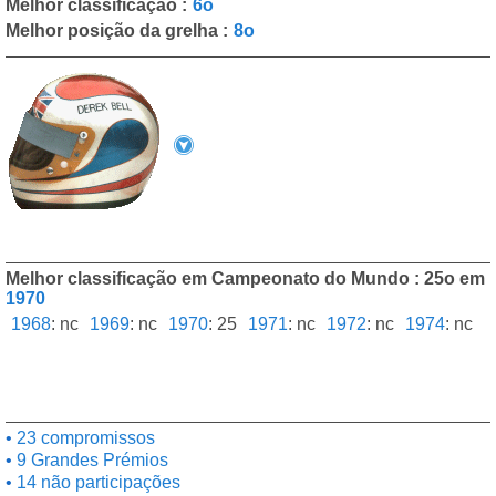
Melhor classificação :
6o
Melhor posição da grelha :
8o
Melhor classificação em Campeonato do Mundo : 25o em
1970
1968
:
nc
1969
:
nc
1970
:
25
1971
:
nc
1972
:
nc
1974
:
nc
23 compromissos
9 Grandes Prémios
14 não participações