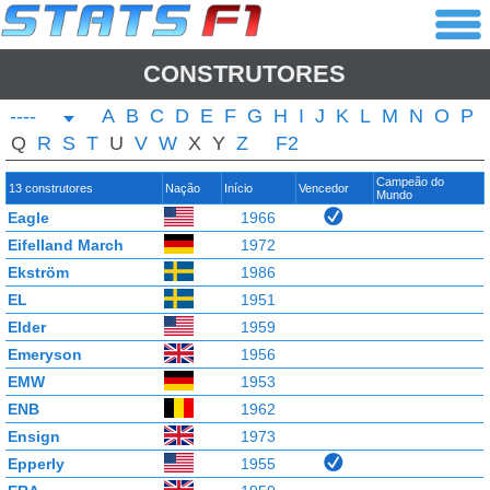
CONSTRUTORES
----
A
B
C
D
E
F
G
H
I
J
K
L
M
N
O
P
Q
R
S
T
U
V
W
X
Y
Z
F2
Campeão do
13 construtores
Nação
Início
Vencedor
Mundo
Eagle
1966
Eifelland March
1972
Ekström
1986
EL
1951
Elder
1959
Emeryson
1956
EMW
1953
ENB
1962
Ensign
1973
Epperly
1955