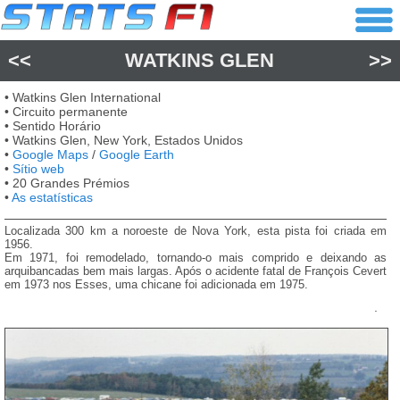
<<
WATKINS GLEN
>>
• Watkins Glen International
• Circuito permanente
• Sentido Horário
• Watkins Glen, New York, Estados Unidos
•
Google Maps
/
Google Earth
•
Sítio web
• 20 Grandes Prémios
•
As estatísticas
Localizada 300 km a noroeste de Nova York, esta pista foi criada em
1956.
Em 1971, foi remodelado, tornando-o mais comprido e deixando as
arquibancadas bem mais largas. Após o acidente fatal de François Cevert
em 1973 nos Esses, uma chicane foi adicionada em 1975.
.