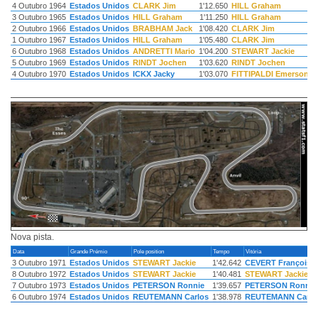
4 Outubro 1964
Estados Unidos
CLARK Jim
1'12.650
HILL Graham
2
3 Outubro 1965
Estados Unidos
HILL Graham
1'11.250
HILL Graham
2
2 Outubro 1966
Estados Unidos
BRABHAM Jack
1'08.420
CLARK Jim
2
1 Outubro 1967
Estados Unidos
HILL Graham
1'05.480
CLARK Jim
2
6 Outubro 1968
Estados Unidos
ANDRETTI Mario
1'04.200
STEWART Jackie
1
5 Outubro 1969
Estados Unidos
RINDT Jochen
1'03.620
RINDT Jochen
1
4 Outubro 1970
Estados Unidos
ICKX Jacky
1'03.070
FITTIPALDI Emerson
1
Nova pista.
Data
Grande Prémio
Pole position
Tempo
Vitória
3 Outubro 1971
Estados Unidos
STEWART Jackie
1'42.642
CEVERT François
8 Outubro 1972
Estados Unidos
STEWART Jackie
1'40.481
STEWART Jackie
7 Outubro 1973
Estados Unidos
PETERSON Ronnie
1'39.657
PETERSON Ronnie
6 Outubro 1974
Estados Unidos
REUTEMANN Carlos
1'38.978
REUTEMANN Carlo