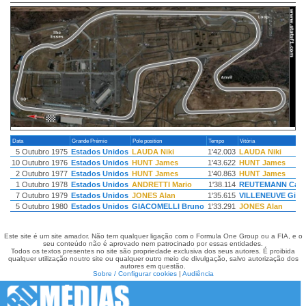
Data
Grande Prémio
Pole position
Tempo
Vitória
5 Outubro 1975
Estados Unidos
LAUDA Niki
1'42.003
LAUDA Niki
10 Outubro 1976
Estados Unidos
HUNT James
1'43.622
HUNT James
2 Outubro 1977
Estados Unidos
HUNT James
1'40.863
HUNT James
1 Outubro 1978
Estados Unidos
ANDRETTI Mario
1'38.114
REUTEMANN Carl
7 Outubro 1979
Estados Unidos
JONES Alan
1'35.615
VILLENEUVE Gille
5 Outubro 1980
Estados Unidos
GIACOMELLI Bruno
1'33.291
JONES Alan
Este site é um site amador. Não tem qualquer ligação com o Formula One Group ou a FIA, e o
seu conteúdo não é aprovado nem patrocinado por essas entidades.
Todos os textos presentes no site são propriedade exclusiva dos seus autores. É proibida
qualquer utilização noutro site ou qualquer outro meio de divulgação, salvo autorização dos
autores em questão.
Sobre / Configurar cookies
|
Audiência