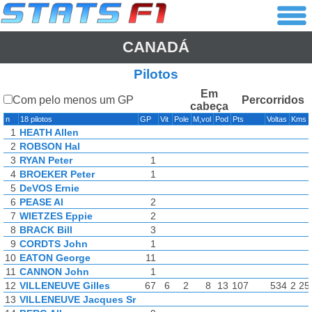
CANADÁ
Pilotos
Em
Com pelo menos um GP
Percorridos
cabeça
n
18 pilotos
GP
Vit
Pole
M,vol
Pod
Pts
Voltas
Kms
1
HEATH Allen
2
ROBSON Hal
3
RYAN Peter
1
4
BROEKER Peter
1
5
DeVOS Ernie
6
PEASE Al
2
7
WIETZES Eppie
2
8
BRACK Bill
3
9
CORDTS John
1
10
EATON George
11
11
CANNON John
1
12
VILLENEUVE Gilles
67
6
2
8
13
107
534
2 25
13
VILLENEUVE Jacques Sr