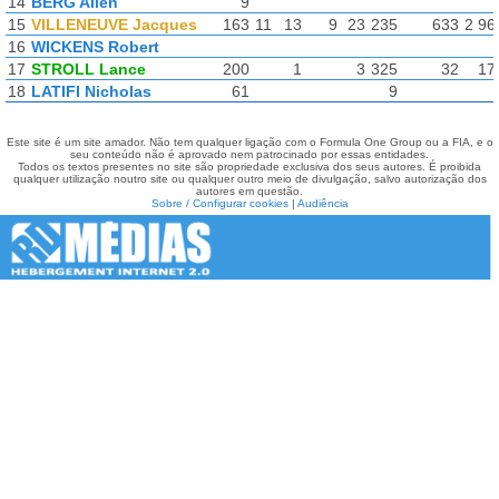
14
BERG Allen
9
15
VILLENEUVE Jacques
163
11
13
9
23
235
633
2 96
16
WICKENS Robert
17
STROLL Lance
200
1
3
325
32
17
18
LATIFI Nicholas
61
9
Este site é um site amador. Não tem qualquer ligação com o Formula One Group ou a FIA, e o
seu conteúdo não é aprovado nem patrocinado por essas entidades.
Todos os textos presentes no site são propriedade exclusiva dos seus autores. É proibida
qualquer utilização noutro site ou qualquer outro meio de divulgação, salvo autorização dos
autores em questão.
Sobre / Configurar cookies
|
Audiência