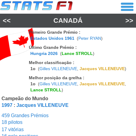
<<
CANADÁ
>>
Primeiro Grande Prémio :
Estados Unidos 1961
(
Peter RYAN
)
Último Grande Prémio :
Hungria 2026
(
Lance STROLL
)
Melhor classificação :
1o
(
Gilles VILLENEUVE
,
Jacques VILLENEUVE
)
Melhor posição da grelha :
1o
(
Gilles VILLENEUVE
,
Jacques VILLENEUVE
,
Lance STROLL
)
Campeão do Mundo
1997
:
Jacques VILLENEUVE
459 Grandes Prémios
18 pilotos
17 vitórias