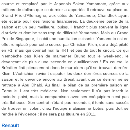
course et remplacé par le Japonais Sakon Yamamoto, grâce aux
millions de dollars que ce dernier a apportés. Il retrouve sa place au
Grand Prix d'Allemagne, aux côtés de Yamamoto, Chandhok ayant
été écarté pour des raisons financières. La deuxième partie de la
saison est un peu meilleure, puisqu'il franchit plus souvent la ligne
d'arrivée et domine sans trop de difficulté Yamamoto. Mais au Grand
Prix de Singapour, il subit une humiliation cuisante. Yamamoto est en
effet remplacé pour cette course par Christian Klien, qui a déjà piloté
en F1, mais qui connaît mal la HRT et pas du tout le circuit. Ce qui
n'empêche pas Klien de malmener Bruno tout le week-end, le
devançant de plus d'une seconde en qualifications ! En course, le
Brésilien finit piteusement dans le mur alors qu'il se trouvait derrière
Klien. L'Autrichien revient disputer les deux dernières courses de la
saison et le devance encore au Brésil, avant que ce dernier ne se
rattrape à Abu Dhabi. Au final, le bilan de sa première saison en
Formule 1 est très médiocre. Non seulement il n'a pas inscrit le
moindre point, mais la comparaison avec ses coéquipiers n'est pas
très flatteuse. Son contrat n'étant pas reconduit, il tente sans succès
de trouver un volant chez l'équipe malaisienne Lotus, puis doit se
rendre à l'évidence : il ne sera pas titulaire en 2011.
Renault