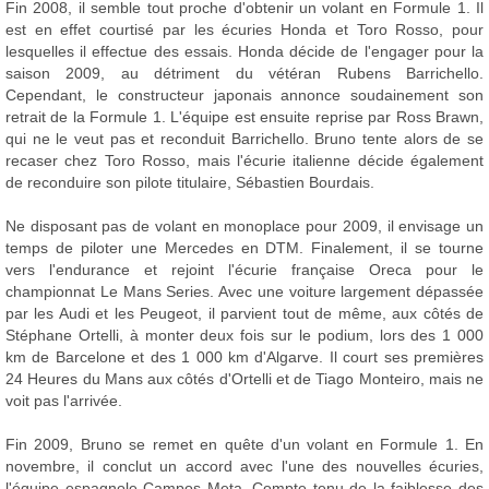
Fin 2008, il semble tout proche d'obtenir un volant en Formule 1. Il
est en effet courtisé par les écuries Honda et Toro Rosso, pour
lesquelles il effectue des essais. Honda décide de l'engager pour la
saison 2009, au détriment du vétéran Rubens Barrichello.
Cependant, le constructeur japonais annonce soudainement son
retrait de la Formule 1. L'équipe est ensuite reprise par Ross Brawn,
qui ne le veut pas et reconduit Barrichello. Bruno tente alors de se
recaser chez Toro Rosso, mais l'écurie italienne décide également
de reconduire son pilote titulaire, Sébastien Bourdais.
Ne disposant pas de volant en monoplace pour 2009, il envisage un
temps de piloter une Mercedes en DTM. Finalement, il se tourne
vers l'endurance et rejoint l'écurie française Oreca pour le
championnat Le Mans Series. Avec une voiture largement dépassée
par les Audi et les Peugeot, il parvient tout de même, aux côtés de
Stéphane Ortelli, à monter deux fois sur le podium, lors des 1 000
km de Barcelone et des 1 000 km d'Algarve. Il court ses premières
24 Heures du Mans aux côtés d'Ortelli et de Tiago Monteiro, mais ne
voit pas l'arrivée.
Fin 2009, Bruno se remet en quête d'un volant en Formule 1. En
novembre, il conclut un accord avec l'une des nouvelles écuries,
l'équipe espagnole Campos Meta. Compte tenu de la faiblesse des