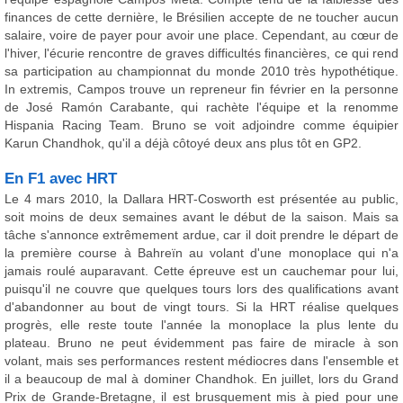
finances de cette dernière, le Brésilien accepte de ne toucher aucun
salaire, voire de payer pour avoir une place. Cependant, au cœur de
l'hiver, l'écurie rencontre de graves difficultés financières, ce qui rend
sa participation au championnat du monde 2010 très hypothétique.
In extremis, Campos trouve un repreneur fin février en la personne
de José Ramón Carabante, qui rachète l'équipe et la renomme
Hispania Racing Team. Bruno se voit adjoindre comme équipier
Karun Chandhok, qu'il a déjà côtoyé deux ans plus tôt en GP2.
En F1 avec HRT
Le 4 mars 2010, la Dallara HRT-Cosworth est présentée au public,
soit moins de deux semaines avant le début de la saison. Mais sa
tâche s'annonce extrêmement ardue, car il doit prendre le départ de
la première course à Bahreïn au volant d'une monoplace qui n'a
jamais roulé auparavant. Cette épreuve est un cauchemar pour lui,
puisqu'il ne couvre que quelques tours lors des qualifications avant
d'abandonner au bout de vingt tours. Si la HRT réalise quelques
progrès, elle reste toute l'année la monoplace la plus lente du
plateau. Bruno ne peut évidemment pas faire de miracle à son
volant, mais ses performances restent médiocres dans l'ensemble et
il a beaucoup de mal à dominer Chandhok. En juillet, lors du Grand
Prix de Grande-Bretagne, il est brusquement mis à pied pour une