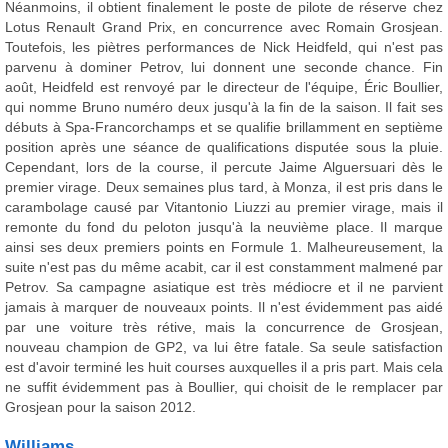
Néanmoins, il obtient finalement le poste de pilote de réserve chez
Lotus Renault Grand Prix, en concurrence avec Romain Grosjean.
Toutefois, les piètres performances de Nick Heidfeld, qui n'est pas
parvenu à dominer Petrov, lui donnent une seconde chance. Fin
août, Heidfeld est renvoyé par le directeur de l'équipe, Éric Boullier,
qui nomme Bruno numéro deux jusqu'à la fin de la saison. Il fait ses
débuts à Spa-Francorchamps et se qualifie brillamment en septième
position après une séance de qualifications disputée sous la pluie.
Cependant, lors de la course, il percute Jaime Alguersuari dès le
premier virage. Deux semaines plus tard, à Monza, il est pris dans le
carambolage causé par Vitantonio Liuzzi au premier virage, mais il
remonte du fond du peloton jusqu'à la neuvième place. Il marque
ainsi ses deux premiers points en Formule 1. Malheureusement, la
suite n'est pas du même acabit, car il est constamment malmené par
Petrov. Sa campagne asiatique est très médiocre et il ne parvient
jamais à marquer de nouveaux points. Il n'est évidemment pas aidé
par une voiture très rétive, mais la concurrence de Grosjean,
nouveau champion de GP2, va lui être fatale. Sa seule satisfaction
est d'avoir terminé les huit courses auxquelles il a pris part. Mais cela
ne suffit évidemment pas à Boullier, qui choisit de le remplacer par
Grosjean pour la saison 2012.
Williams