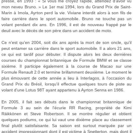
presse, en 1993 : « Si vous me croyez rapide, attendez d'avoir vu
mon neveu Bruno. » Le 1er mai 1994, lors du Grand Prix de Saint-
Marin à Imola, Ayrton perd la vie. Viviane interdit alors à son fils de
faire carrière dans le sport automobile. Bruno ne touche pas un
volant pendant dix ans. En 1996, il est de nouveau frappé par le
deuil avec le décès de son père dans un accident de moto.
Ce n'est qu'en 2004, soit dix ans après la mort de son oncle, qu'il
peut entamer sa carrière dans le sport automobile. Il a alors 21 ans,
ce qui est tardif pour débuter. Il dispute alors les deux dernières
courses du championnat britannique de Formule BMW et se classe
sixième. Il participe également à la course de Macao sur une
Formule Renault 2.0 et termine brillamment deuxième. Le moment le
plus émouvant de cette année a lieu à Interlagos, à l'occasion du
Grand Prix du Brésil, lorsqu'il effectue quelques tours de piste au
volant d'une Lotus 98T ayant appartenu à Ayrton Senna en 1986.
En 2005, il fait ses débuts dans le championnat britannique de
Formule 3 au sein de l'écurie RR Racing, propriété de Kimi
Räikkönen et Steve Robertson. Il se montre régulier et obtient
quelques podiums, ce qui lui vaut une dixième place au classement
final plutôt satisfaisante. Sa saison est surtout marquée par un
accident impressionnant dont il est victime à Snetterton, mais dont il