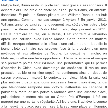
Malgré tout, Bruno reste un pilote séduisant grâce à ses sponsors. Il
devient alors une proie de choix pour l'équipe Williams, en difficulté
financière. Et puis, un Senna pilotant une Williams-Renault, dix-huit
ans après... Comment ne pas songer à Ayrton ? En janvier 2012,
Williams annonce ainsi son engagement aux côtés d'un autre pilote
payant, le Vénézuélien Pastor Maldonado, déjà présent en 2011.
Dès la première course, en Australie, il est contraint à l'abandon
après une collision avec Felipe Massa. Cette entrée en matière
difficile marque néanmoins le début d'une saison durant laquelle le
jeune pilote doit faire ses preuves face à la pression d'un nom
mythique et aux attentes de l'écurie. La deuxième manche, en
Malaisie, lui offre une belle opportunité : il termine sixième et marque
ses premiers points pour Williams, une performance qui lui permet
d'aborder la Chine avec davantage de confiance. Il réalise une
prestation solide et termine septième, confirmant ainsi un début de
saison prometteur, malgré le contexte complexe. Mais la suite est
plus mitigée : deux abandons successifs freinent son élan, tandis
que Maldonado remporte une victoire inattendue en Espagne. Il
parvient à marquer des points à Monaco avec une dixième place,
puis obtient le même résultat au Grand Prix d'Europe. L'été est
marqué par une certaine régularité. A Silverstone, il achève la course
à la neuvième place, puis se hisse à la septième place en Hongrie,