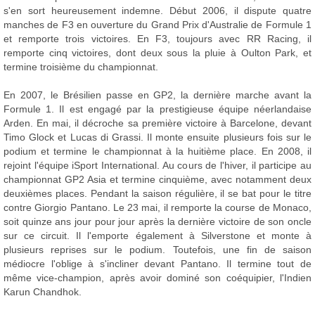
s'en sort heureusement indemne. Début 2006, il dispute quatre
manches de F3 en ouverture du Grand Prix d'Australie de Formule 1
et remporte trois victoires. En F3, toujours avec RR Racing, il
remporte cinq victoires, dont deux sous la pluie à Oulton Park, et
termine troisième du championnat.
En 2007, le Brésilien passe en GP2, la dernière marche avant la
Formule 1. Il est engagé par la prestigieuse équipe néerlandaise
Arden. En mai, il décroche sa première victoire à Barcelone, devant
Timo Glock et Lucas di Grassi. Il monte ensuite plusieurs fois sur le
podium et termine le championnat à la huitième place. En 2008, il
rejoint l'équipe iSport International. Au cours de l'hiver, il participe au
championnat GP2 Asia et termine cinquième, avec notamment deux
deuxièmes places. Pendant la saison régulière, il se bat pour le titre
contre Giorgio Pantano. Le 23 mai, il remporte la course de Monaco,
soit quinze ans jour pour jour après la dernière victoire de son oncle
sur ce circuit. Il l'emporte également à Silverstone et monte à
plusieurs reprises sur le podium. Toutefois, une fin de saison
médiocre l'oblige à s'incliner devant Pantano. Il termine tout de
même vice-champion, après avoir dominé son coéquipier, l'Indien
Karun Chandhok.